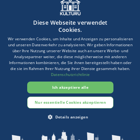
drohen erhebliche finanzielle Lücken.
Unsere Spezialpolicen für
Diese Webseite verwendet
Denkmaleigentümer in NRW
Cookies.
schließen diese Lücken gezielt
Wir verwenden Cookies, um Inhalte und Anzeigen zu personalisieren
und unseren Datenverkehr zu analysieren. Wir geben Informationen
über Ihre Nutzung unserer Website auch an unsere Werbe- und
✔
Originalgetreue Wiederherstellung
Analysepartner weiter, die diese möglicherweise mit anderen
Mehrkosten für Materialien wie Schiefer, Sandstein, historische
Informationen kombinieren, die Sie ihnen bereitgestellt haben oder
Fenster, Zierputz oder denkmalgerechte Dachdeckungen sind
die sie im Rahmen Ihrer Nutzung ihrer Dienste gesammelt haben.
vollständig versichert –
Datenschutzrichtlinie
ohne pauschale Obergrenzen
.
✔
Behördlich bedingte Zusatzkosten
Ich akzeptiere alle
Gutachten, Farbtonanalysen, Planungsleistungen und
Bauzeitverlängerungen durch Auflagen der Denkmalpflege –
Nur essentielle Cookies akzeptieren
etwa durch LVR, LWL oder die kommunale Denkmalbehörde
sind mitversichert.
Details anzeigen
✔
Standortbezogener
Elementarschutz
UNBEDINGT ERFORDERLICH
PERFORMANCE
Individueller Schutz gegen Hochwasser an Rhein, Erft, Wupper