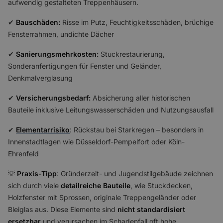
aufwendig gestalteten Treppenhäusern.
✔
Bauschäden:
Risse im Putz, Feuchtigkeitsschäden, brüchige
Fensterrahmen, undichte Dächer
✔
Sanierungsmehrkosten:
Stuckrestaurierung,
Sonderanfertigungen für Fenster und Geländer,
Denkmalverglasung
✔
Versicherungsbedarf:
Absicherung aller historischen
Bauteile inklusive Leitungswasserschäden und Nutzungsausfall
✔
Elementarrisiko
: Rückstau bei Starkregen – besonders in
Innenstadtlagen wie Düsseldorf-Pempelfort oder Köln-
Ehrenfeld
💡
Praxis-Tipp
: Gründerzeit- und Jugendstilgebäude zeichnen
sich durch viele
detailreiche Bauteile
, wie Stuckdecken,
Holzfenster mit Sprossen, originale Treppengeländer oder
Bleiglas aus. Diese Elemente sind
nicht standardisiert
ersetzbar
und verursachen im Schadenfall oft hohe