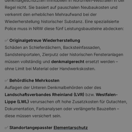
denkmalgeschützten Immobilien in Nordrhein-Westfalen in der
Regel nicht. Sie basiert auf pauschalen Neubaukosten und
verkennt den erheblichen Mehraufwand bei der
Wiederherstellung historischer Substanz. Eine spezialisierte
Police muss in NRW diese fünf Leistungsbausteine abdecken:
✅️
Originalgetreue Wiederherstellung
Schäden an Schieferdächern, Backsteinfassaden,
Sandsteinportalen, Zierputz oder historischen Fensteranlagen
müssen vollständig und
denkmalgerecht
ersetzt werden –
ohne Limit bei Material oder Handwerkskosten.
✅️
Behördliche Mehrkosten
Auflagen der Unteren Denkmalbehörden oder des
Landschaftsverbandes Rheinland (LVR)
bzw.
Westfalen-
Lippe (LWL)
verursachen oft hohe Zusatzkosten für Gutachten,
Dokumentation, Farbanalysen oder verlängerte Bauzeiten –
diese müssen versichert sein.
✅️
Standortangepasster
Elementarschutz