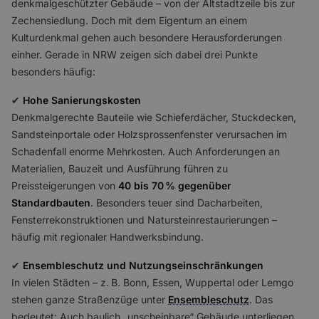
denkmalgeschützter Gebäude – von der Altstadtzeile bis zur
Zechensiedlung. Doch mit dem Eigentum an einem
Kulturdenkmal gehen auch besondere Herausforderungen
einher. Gerade in NRW zeigen sich dabei drei Punkte
besonders häufig:
✔
Hohe Sanierungskosten
Denkmalgerechte Bauteile wie Schieferdächer, Stuckdecken,
Sandsteinportale oder Holzsprossenfenster verursachen im
Schadenfall enorme Mehrkosten. Auch Anforderungen an
Materialien, Bauzeit und Ausführung führen zu
Preissteigerungen von
40 bis 70 % gegenüber
Standardbauten
. Besonders teuer sind Dacharbeiten,
Fensterrekonstruktionen und Natursteinrestaurierungen –
häufig mit regionaler Handwerksbindung.
✔
Ensembleschutz und Nutzungseinschränkungen
In vielen Städten – z. B. Bonn, Essen, Wuppertal oder Lemgo
stehen ganze Straßenzüge unter
Ensembleschutz
. Das
bedeutet: Auch baulich „unscheinbare“ Gebäude unterliegen