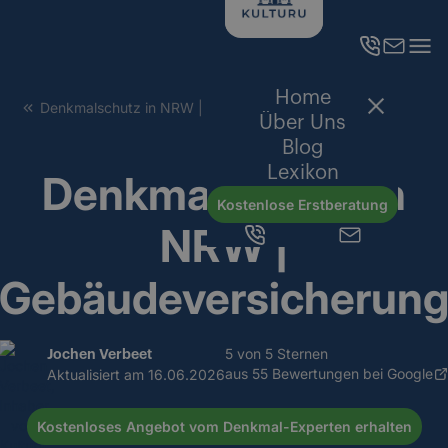
Home
Denkmalschutz in NRW | Gebäudeversicherung
Über Uns
Blog
Lexikon
Denkmalschutz in
Kostenlose Erstberatung
NRW |
Gebäudeversicherun
5 von 5 Sternen
Jochen Verbeet
aus 55 Bewertungen bei Google
Aktualisiert am
16.06.2026
Kostenloses Angebot vom Denkmal-Experten erhalten