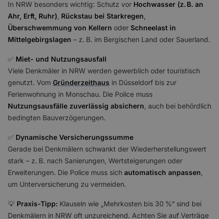
In NRW besonders wichtig: Schutz vor
Hochwasser (z. B. an
Ahr, Erft, Ruhr)
,
Rückstau bei Starkregen
,
Überschwemmung von Kellern
oder
Schneelast in
Mittelgebirgslagen
– z. B. im Bergischen Land oder Sauerland.
✅️
Miet- und Nutzungsausfall
Viele Denkmäler in NRW werden gewerblich oder touristisch
genutzt. Vom
Gründerzeithaus
in Düsseldorf bis zur
Ferienwohnung in Monschau. Die Police muss
Nutzungsausfälle zuverlässig absichern
, auch bei behördlich
bedingten Bauverzögerungen.
✅️
Dynamische Versicherungssumme
Gerade bei Denkmälern schwankt der Wiederherstellungswert
stark – z. B. nach Sanierungen, Wertsteigerungen oder
Erweiterungen. Die Police muss sich
automatisch anpassen
,
um Unterversicherung zu vermeiden.
💡
Praxis-Tipp:
Klauseln wie „Mehrkosten bis 30 %“ sind bei
Denkmälern in NRW oft unzureichend. Achten Sie auf Verträge