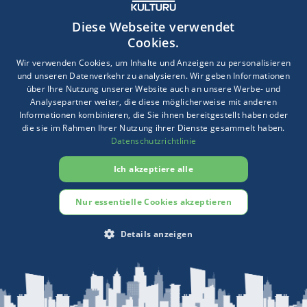
✔️
Genehmigungspflicht
: Schon kleinste Maßnahmen – etwa
das Ersetzen einzelner Ziegel – können genehmigungspflichtig
Diese Webseite verwendet
sein.
Cookies.
✔️
Verzögerungen möglich
: Die Abstimmung mit der
Wir verwenden Cookies, um Inhalte und Anzeigen zu personalisieren
und unseren Datenverkehr zu analysieren. Wir geben Informationen
Denkmalbehörde kann mehrere Wochen dauern, besonders bei
über Ihre Nutzung unserer Website auch an unsere Werbe- und
umfangreichen Schäden.
Analysepartner weiter, die diese möglicherweise mit anderen
Informationen kombinieren, die Sie ihnen bereitgestellt haben oder
✔️
Dokumentationspflichten
: Viele Versicherer verlangen eine
die sie im Rahmen Ihrer Nutzung ihrer Dienste gesammelt haben.
genaue Dokumentation der behördlichen Vorgaben und
Datenschutzrichtlinie
Freigaben, um die Schadenhöhe korrekt einzuschätzen.
Ich akzeptiere alle
✔️
Einfluss auf die Versicherung
: Wenn Auflagen der
Denkmalbehörde den Schadenaufwand erhöhen (z. B.
Nur essentielle Cookies akzeptieren
handgestrichene Ziegel statt industrieller Ersatz),
müssen
diese Mehrkosten im Vertrag mitversichert sein
– sonst
Details anzeigen
bleibt der Eigentümer auf der Differenz sitzen.
UNBEDINGT ERFORDERLICH
PERFORMANCE
💡
Unser Tipp
: Stimmen Sie im Schadensfall frühzeitig alle
Maßnahmen mit der Behörde und dem Versicherer ab und
TARGETING
FUNKTIONALITÄT