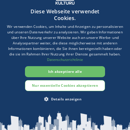
✔️ Nur eine maßgeschneiderte Versicherungslösung schützt
Diese Webseite verwendet
zuverlässig – im Alltag wie im Ernstfall
Cookies.
Wir verwenden Cookies, um Inhalte und Anzeigen zu personalisieren
💬
Unser Angebot:
und unseren Datenverkehr zu analysieren. Wir geben Informationen
über Ihre Nutzung unserer Website auch an unsere Werbe- und
Wir prüfen Ihr Objekt individuell, kalkulieren den
Analysepartner weiter, die diese möglicherweise mit anderen
Wiederherstellungswert denkmalgerecht und zeigen Ihnen,
Informationen kombinieren, die Sie ihnen bereitgestellt haben oder
welche Police wirklich passt. Schnell, persönlich und
die sie im Rahmen Ihrer Nutzung ihrer Dienste gesammelt haben.
Datenschutzrichtlinie
verständlich. So bleibt Ihr Gebäude nicht nur erhalten –
sondern auch finanziell geschützt.
Ich akzeptiere alle
Nur essentielle Cookies akzeptieren
Fragen zu Ihrer Denkmalimmobilie?
Wir prüfen Ihren Versicherungsbedarf für
Details anzeigen
denkmalgeschützte Gebäude individuell.
→
Jetzt unverbindliche Anfrage stellen
UNBEDINGT ERFORDERLICH
PERFORMANCE
Oder rufen Sie direkt an:
02452 6874430
TARGETING
FUNKTIONALITÄT