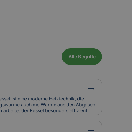
Alle Begriffe
essel ist eine moderne Heiztechnik, die
ungswärme auch die Wärme aus den Abgasen
 arbeitet der Kessel besonders effizient
eich zu älteren Heizsystemen. In Alt- und
häufig in Kombination mit bestehenden
t.Relevanz für Versicherung: