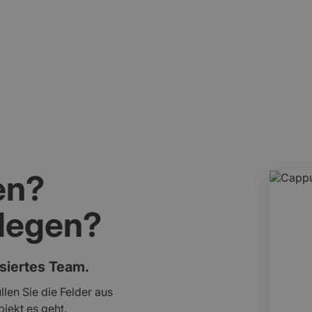
t einbezogen.
Erhalt meist aufwendig und
en?
slegen?
isiertes Team.
llen Sie die Felder aus
jekt es geht.