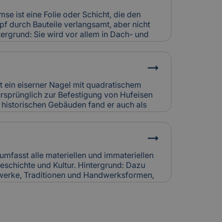
triebskosten, erfordern aber eine
häden durch Kondensat oder Abgasfehler
se ist eine Folie oder Schicht, die den
icherung individuell bewertet.
f durch Bauteile verlangsamt, aber nicht
tergrund: Sie wird vor allem in Dach- und
setzt, um Feuchtigkeitsansammlungen in
. So bleibt die Bausubstanz trocken und
z für Versicherung: Falsch verlegte
chtigkeitsschäden verursachen.
htigen sie bei der Schadensanalyse und
st ein eiserner Nagel mit quadratischem
rung.
ursprünglich zur Befestigung von Hufeisen
n historischen Gebäuden fand er auch als
Holzbau oder Dachdeckung Verwendung.
ndgeschmiedet und zeugen von traditioneller
rsicherung: Korrodierte Hufnägel können
 Bei Restaurierungen werden sie häufig
cherungskalkulation denkmalgerechter
 umfasst alle materiellen und immateriellen
schichte und Kultur. Hintergrund: Dazu
werke, Traditionen und Handwerksformen,
itergegeben werden. Der Erhalt des
naler und internationaler Schutzprogramme.
 Der Schutz von Kulturerbe-Bauten stellt
an Versicherungen, da Restaurierung und