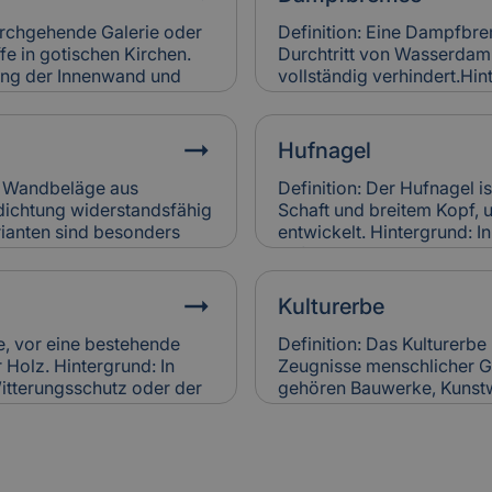
Versicherungen bei
Brennwertkessel senken Be
htigen.
regelmäßige Wartung. Sc
durchgehende Galerie oder
Definition: Eine Dampfbrem
werden in der Gebäudevers
fe in gotischen Kirchen.
Durchtritt von Wasserdamp
rung der Innenwand und
vollständig verhindert.Hin
 des Raumes bei. Relevanz
Wandkonstruktionen einge
d häufig schwer zugänglich
der Dämmung zu vermeiden
ngen bewerten sie
schimmelresistent.Relevan
Hufnagel
ichen Werts.
Dampfbremsen können Feu
Versicherungen berücksic
er Wandbeläge aus
Definition: Der Hufnagel i
Bewertung der Bauausfüh
dichtung widerstandsfähig
Schaft und breitem Kopf, 
ianten sind besonders
entwickelt. Hintergrund: I
 erhältlich. Sie werden
Befestigungselement in 
etzt, um historische
Alte Hufnägel sind oft ha
anz für Versicherung:
Bauweise. Relevanz für Ve
Kulturerbe
er bei
Holzschäden verursachen.
en verursachen, wenn sie
ersetzt, was in die Versi
te, vor eine bestehende
Definition: Das Kulturerbe
Sanierungen einfließt.
Holz. Hintergrund: In
Zeugnisse menschlicher Ge
itterungsschutz oder der
gehören Bauwerke, Kunst
wird sie auch zur
die über Generationen we
Relevanz für
Kulturerbes ist Ziel natio
hen Vorsatzschalen
Relevanz für Versicherung:
hr Zustand wird bei der
besondere Anforderungen 