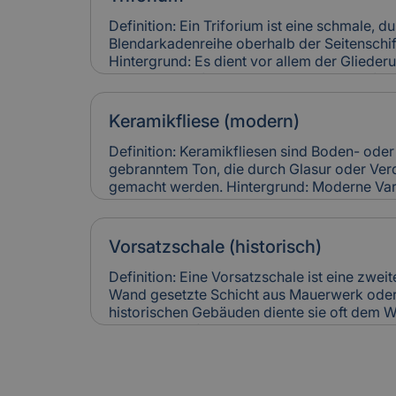
führen zu hohen Restaurierungskosten, die 
denkmalgerechter Instandsetzung berücksic
Definition: Ein Triforium ist eine schmale, 
Blendarkadenreihe oberhalb der Seitenschif
Hintergrund: Es dient vor allem der Gliede
trägt zur Lichtführung und optischen Tiefe
für Versicherung: Schäden an Triforien sin
und teuer in der Restaurierung. Versicheru
Keramikfliese (modern)
entsprechend ihres künstlerischen und baul
Definition: Keramikfliesen sind Boden- od
gebranntem Ton, die durch Glasur oder Ver
gemacht werden. Hintergrund: Moderne Var
langlebig, pflegeleicht und in vielen Designs
häufig zur Sanierung älterer Gebäude einges
Räume zeitgemäß nutzbar zu machen. Relev
Vorsatzschale (historisch)
Keramikfliesen gelten als robust, können ab
Leitungswasserschäden hohe Reparaturkost
Definition: Eine Vorsatzschale ist eine zwei
vollständig ersetzt werden müssen.
Wand gesetzte Schicht aus Mauerwerk oder 
historischen Gebäuden diente sie oft dem W
optischen Aufwertung einer Fassade. Heute 
Verbesserung der Wärmedämmung genutzt. 
Versicherung: Beschädigungen an historisc
können Feuchtigkeitsschäden verursachen. I