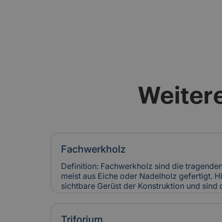
Weitere
Fachwerkholz
Definition: Fachwerkholz sind die tragende
meist aus Eiche oder Nadelholz gefertigt. H
sichtbare Gerüst der Konstruktion und sind
Verblattungen miteinander verbunden. Fac
Stabilität und Erscheinungsbild eines Gebäu
Versicherung: Risse, Fäulnis oder Schädlin
Triforium