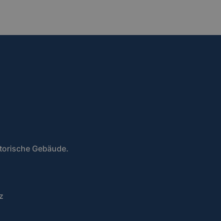
storische Gebäude.
z