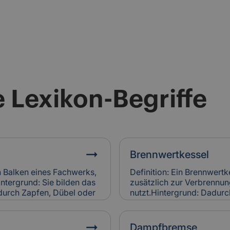
 Lexikon-Begriffe
Brennwertkessel
n Balken eines Fachwerks,
Definition: Ein Brennwertk
intergrund: Sie bilden das
zusätzlich zur Verbrenn
 durch Zapfen, Dübel oder
nutzt.Hintergrund: Dadurch
hwerkholz bestimmt
und spart Energie im Vergl
des. Relevanz für
Denkmalgebäuden wird er 
gsbefall am Fachwerkholz
Heizungsanlagen eingesetz
Dampfbremse