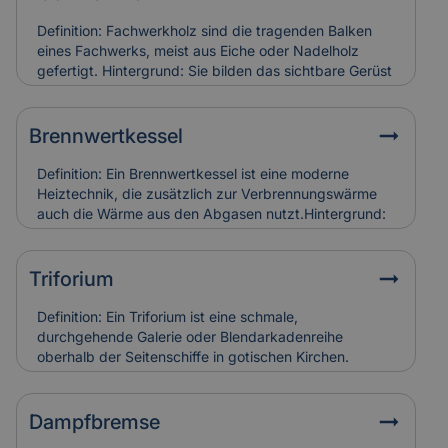
Definition: Fachwerkholz sind die tragenden Balken
eines Fachwerks, meist aus Eiche oder Nadelholz
gefertigt. Hintergrund: Sie bilden das sichtbare Gerüst
der Konstruktion und sind durch Zapfen, Dübel oder
Verblattungen miteinander verbunden. Fachwerkholz
bestimmt Stabilität und Erscheinungsbild eines
Brennwertkessel
Gebäudes. Relevanz für Versicherung: Risse, Fäulnis
oder Schädlingsbefall am Fachwerkholz führen zu
Definition: Ein Brennwertkessel ist eine moderne
hohen Restaurierungskosten, die Versicherungen bei
Heiztechnik, die zusätzlich zur Verbrennungswärme
denkmalgerechter Instandsetzung berücksichtigen.
auch die Wärme aus den Abgasen nutzt.Hintergrund:
Dadurch arbeitet der Kessel besonders effizient und
spart Energie im Vergleich zu älteren Heizsystemen. In
Alt- und Denkmalgebäuden wird er häufig in
Triforium
Kombination mit bestehenden Heizungsanlagen
eingesetzt.Relevanz für Versicherung:
Definition: Ein Triforium ist eine schmale,
Brennwertkessel senken Betriebskosten, erfordern
durchgehende Galerie oder Blendarkadenreihe
aber eine regelmäßige Wartung. Schäden durch
oberhalb der Seitenschiffe in gotischen Kirchen.
Kondensat oder Abgasfehler werden in der
Hintergrund: Es dient vor allem der Gliederung der
Gebäudeversicherung individuell bewertet.
Innenwand und trägt zur Lichtführung und optischen
Tiefe des Raumes bei. Relevanz für Versicherung:
Dampfbremse
Schäden an Triforien sind häufig schwer zugänglich