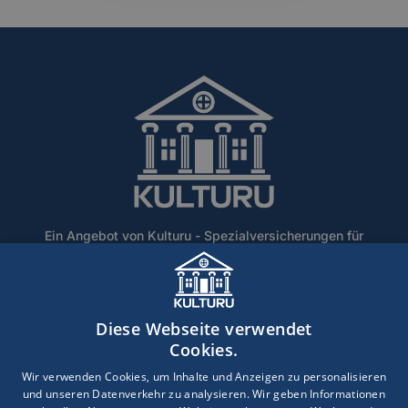
Ein Angebot von Kulturu - Spezialversicherungen für
Denkmalschutz und historische Gebäude.
Home
Über Uns
Blog
Lexikon
Kontakt
Diese Webseite verwendet
Erstinformation
Haftungsausschluss
Impressum
Cookies.
Datenschutz
Wir verwenden Cookies, um Inhalte und Anzeigen zu personalisieren
und unseren Datenverkehr zu analysieren. Wir geben Informationen
Copyright © 2026 · Ein Service der DEVK Gebietsdirektion