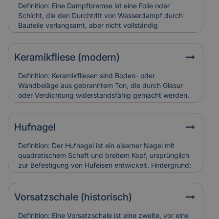
und teuer in der Restaurierung. Versicherungen
Definition: Eine Dampfbremse ist eine Folie oder
bewerten sie entsprechend ihres künstlerischen und
Schicht, die den Durchtritt von Wasserdampf durch
baulichen Werts.
Bauteile verlangsamt, aber nicht vollständig
verhindert.Hintergrund: Sie wird vor allem in Dach-
und Wandkonstruktionen eingesetzt, um
Feuchtigkeitsansammlungen in der Dämmung zu
Keramikfliese (modern)
vermeiden. So bleibt die Bausubstanz trocken und
schimmelresistent.Relevanz für Versicherung: Falsch
Definition: Keramikfliesen sind Boden- oder
verlegte Dampfbremsen können Feuchtigkeitsschäden
Wandbeläge aus gebranntem Ton, die durch Glasur
verursachen. Versicherungen berücksichtigen sie bei
oder Verdichtung widerstandsfähig gemacht werden.
der Schadensanalyse und Bewertung der
Hintergrund: Moderne Varianten sind besonders
Bauausführung.
langlebig, pflegeleicht und in vielen Designs erhältlich.
Sie werden häufig zur Sanierung älterer Gebäude
Hufnagel
eingesetzt, um historische Räume zeitgemäß nutzbar
zu machen. Relevanz für Versicherung: Keramikfliesen
Definition: Der Hufnagel ist ein eiserner Nagel mit
gelten als robust, können aber bei
quadratischem Schaft und breitem Kopf, ursprünglich
Leitungswasserschäden hohe Reparaturkosten
zur Befestigung von Hufeisen entwickelt. Hintergrund:
verursachen, wenn sie vollständig ersetzt werden
In historischen Gebäuden fand er auch als
müssen.
Befestigungselement in Holzbau oder Dachdeckung
Verwendung. Alte Hufnägel sind oft handgeschmiedet
Vorsatzschale (historisch)
und zeugen von traditioneller Bauweise. Relevanz für
Versicherung: Korrodierte Hufnägel können
Definition: Eine Vorsatzschale ist eine zweite, vor eine