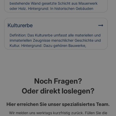
Holzschäden verursachen. Bei Restaurierungen
bestehende Wand gesetzte Schicht aus Mauerwerk
werden sie häufig ersetzt, was in die
oder Holz. Hintergrund: In historischen Gebäuden
Versicherungskalkulation denkmalgerechter
diente sie oft dem Witterungsschutz oder der
Sanierungen einfließt.
optischen Aufwertung einer Fassade. Heute wird sie
auch zur Verbesserung der Wärmedämmung genutzt.
Kulturerbe
Relevanz für Versicherung: Beschädigungen an
historischen Vorsatzschalen können
Definition: Das Kulturerbe umfasst alle materiellen und
Feuchtigkeitsschäden verursachen. Ihr Zustand wird
immateriellen Zeugnisse menschlicher Geschichte und
bei der Gebäudebewertung und Schadenanalyse mit
Kultur. Hintergrund: Dazu gehören Bauwerke,
einbezogen.
Kunstwerke, Traditionen und Handwerksformen, die
über Generationen weitergegeben werden. Der Erhalt
des Kulturerbes ist Ziel nationaler und internationaler
Schutzprogramme. Relevanz für Versicherung: Der
Schutz von Kulturerbe-Bauten stellt besondere
Anforderungen an Versicherungen, da Restaurierung
Noch Fragen?
und Erhalt meist aufwendig und kostenintensiv sind.
Oder direkt loslegen?
Hier erreichen Sie unser spezialisiertes Team.
Wir melden uns werktags kurzfristig zurück. Füllen Sie die