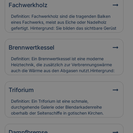
Fachwerkholz
Definition: Fachwerkholz sind die tragenden Balken
eines Fachwerks, meist aus Eiche oder Nadelholz
gefertigt. Hintergrund: Sie bilden das sichtbare Gerüst
der Konstruktion und sind durch Zapfen, Dübel oder
Verblattungen miteinander verbunden. Fachwerkholz
bestimmt Stabilität und Erscheinungsbild eines
Brennwertkessel
Gebäudes. Relevanz für Versicherung: Risse, Fäulnis
oder Schädlingsbefall am Fachwerkholz führen zu
Definition: Ein Brennwertkessel ist eine moderne
hohen Restaurierungskosten, die Versicherungen bei
Heiztechnik, die zusätzlich zur Verbrennungswärme
denkmalgerechter Instandsetzung berücksichtigen.
auch die Wärme aus den Abgasen nutzt.Hintergrund:
Dadurch arbeitet der Kessel besonders effizient und
spart Energie im Vergleich zu älteren Heizsystemen. In
Alt- und Denkmalgebäuden wird er häufig in
Triforium
Kombination mit bestehenden Heizungsanlagen
eingesetzt.Relevanz für Versicherung:
Definition: Ein Triforium ist eine schmale,
Brennwertkessel senken Betriebskosten, erfordern
durchgehende Galerie oder Blendarkadenreihe
aber eine regelmäßige Wartung. Schäden durch
oberhalb der Seitenschiffe in gotischen Kirchen.
Kondensat oder Abgasfehler werden in der
Hintergrund: Es dient vor allem der Gliederung der
Gebäudeversicherung individuell bewertet.
Innenwand und trägt zur Lichtführung und optischen
Tiefe des Raumes bei. Relevanz für Versicherung:
Dampfbremse