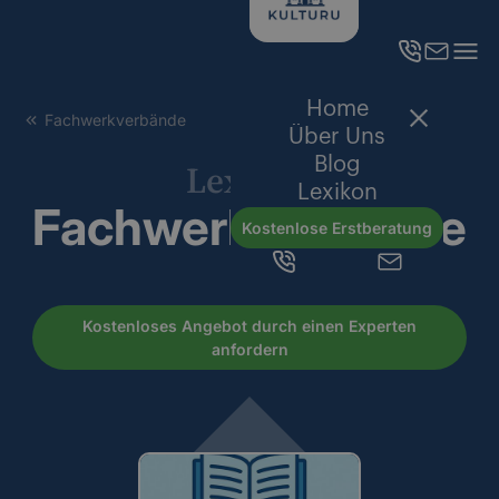
Home
Fachwerkverbände
Über Uns
Blog
Lexikon
Lexikon
Fachwerkverbände
Kostenlose Erstberatung
Kostenloses Angebot durch einen Experten
anfordern