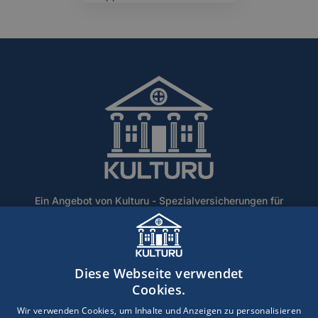
Ein Angebot von Kulturu - Spezialversicherungen für
Denkmalschutz und historische Gebäude.
Home
Über Uns
Blog
Lexikon
Kontakt
Diese Webseite verwendet
Erstinformation
Haftungsausschluss
Impressum
Cookies.
Datenschutz
Wir verwenden Cookies, um Inhalte und Anzeigen zu personalisieren