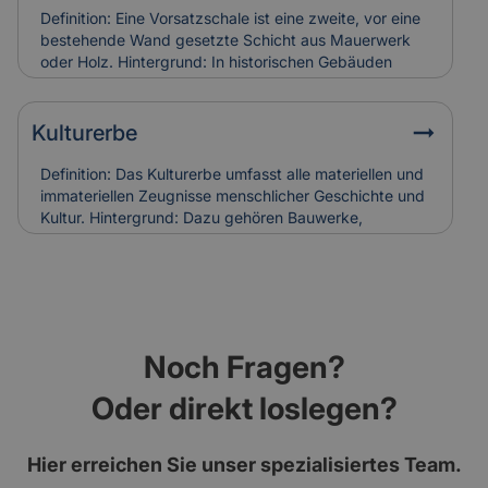
Versicherung: Korrodierte Hufnägel können
Definition: Eine Vorsatzschale ist eine zweite, vor eine
Holzschäden verursachen. Bei Restaurierungen
bestehende Wand gesetzte Schicht aus Mauerwerk
werden sie häufig ersetzt, was in die
oder Holz. Hintergrund: In historischen Gebäuden
Versicherungskalkulation denkmalgerechter
diente sie oft dem Witterungsschutz oder der
Sanierungen einfließt.
optischen Aufwertung einer Fassade. Heute wird sie
auch zur Verbesserung der Wärmedämmung genutzt.
Kulturerbe
Relevanz für Versicherung: Beschädigungen an
historischen Vorsatzschalen können
Definition: Das Kulturerbe umfasst alle materiellen und
Feuchtigkeitsschäden verursachen. Ihr Zustand wird
immateriellen Zeugnisse menschlicher Geschichte und
bei der Gebäudebewertung und Schadenanalyse mit
Kultur. Hintergrund: Dazu gehören Bauwerke,
einbezogen.
Kunstwerke, Traditionen und Handwerksformen, die
über Generationen weitergegeben werden. Der Erhalt
des Kulturerbes ist Ziel nationaler und internationaler
Schutzprogramme. Relevanz für Versicherung: Der
Schutz von Kulturerbe-Bauten stellt besondere
Anforderungen an Versicherungen, da Restaurierung
Noch Fragen?
und Erhalt meist aufwendig und kostenintensiv sind.
Oder direkt loslegen?
Hier erreichen Sie unser spezialisiertes Team.