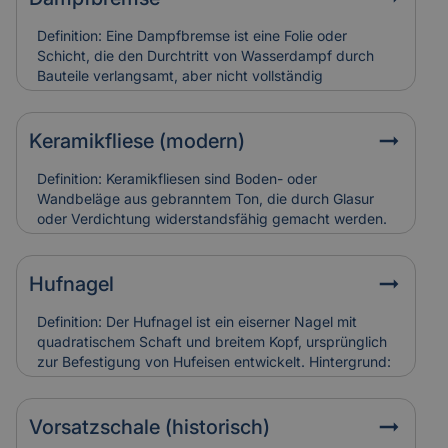
Schäden an Triforien sind häufig schwer zugänglich
und teuer in der Restaurierung. Versicherungen
Definition: Eine Dampfbremse ist eine Folie oder
bewerten sie entsprechend ihres künstlerischen und
Schicht, die den Durchtritt von Wasserdampf durch
baulichen Werts.
Bauteile verlangsamt, aber nicht vollständig
verhindert.Hintergrund: Sie wird vor allem in Dach-
und Wandkonstruktionen eingesetzt, um
Feuchtigkeitsansammlungen in der Dämmung zu
Keramikfliese (modern)
vermeiden. So bleibt die Bausubstanz trocken und
schimmelresistent.Relevanz für Versicherung: Falsch
Definition: Keramikfliesen sind Boden- oder
verlegte Dampfbremsen können Feuchtigkeitsschäden
Wandbeläge aus gebranntem Ton, die durch Glasur
verursachen. Versicherungen berücksichtigen sie bei
oder Verdichtung widerstandsfähig gemacht werden.
der Schadensanalyse und Bewertung der
Hintergrund: Moderne Varianten sind besonders
Bauausführung.
langlebig, pflegeleicht und in vielen Designs erhältlich.
Sie werden häufig zur Sanierung älterer Gebäude
Hufnagel
eingesetzt, um historische Räume zeitgemäß nutzbar
zu machen. Relevanz für Versicherung: Keramikfliesen
Definition: Der Hufnagel ist ein eiserner Nagel mit
gelten als robust, können aber bei
quadratischem Schaft und breitem Kopf, ursprünglich
Leitungswasserschäden hohe Reparaturkosten
zur Befestigung von Hufeisen entwickelt. Hintergrund:
verursachen, wenn sie vollständig ersetzt werden
In historischen Gebäuden fand er auch als
müssen.
Befestigungselement in Holzbau oder Dachdeckung
Verwendung. Alte Hufnägel sind oft handgeschmiedet
Vorsatzschale (historisch)
und zeugen von traditioneller Bauweise. Relevanz für