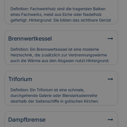
Definition: Fachwerkholz sind die tragenden Balken
eines Fachwerks, meist aus Eiche oder Nadelholz
gefertigt. Hintergrund: Sie bilden das sichtbare Gerüst
der Konstruktion und sind durch Zapfen, Dübel oder
Verblattungen miteinander verbunden. Fachwerkholz
bestimmt Stabilität und Erscheinungsbild eines
Brennwertkessel
Gebäudes. Relevanz für Versicherung: Risse, Fäulnis
oder Schädlingsbefall am Fachwerkholz führen zu
Definition: Ein Brennwertkessel ist eine moderne
hohen Restaurierungskosten, die Versicherungen bei
Heiztechnik, die zusätzlich zur Verbrennungswärme
denkmalgerechter Instandsetzung berücksichtigen.
auch die Wärme aus den Abgasen nutzt.Hintergrund:
Dadurch arbeitet der Kessel besonders effizient und
spart Energie im Vergleich zu älteren Heizsystemen. In
Alt- und Denkmalgebäuden wird er häufig in
Triforium
Kombination mit bestehenden Heizungsanlagen
eingesetzt.Relevanz für Versicherung:
Definition: Ein Triforium ist eine schmale,
Brennwertkessel senken Betriebskosten, erfordern
durchgehende Galerie oder Blendarkadenreihe
aber eine regelmäßige Wartung. Schäden durch
oberhalb der Seitenschiffe in gotischen Kirchen.
Kondensat oder Abgasfehler werden in der
Hintergrund: Es dient vor allem der Gliederung der
Gebäudeversicherung individuell bewertet.
Innenwand und trägt zur Lichtführung und optischen
Tiefe des Raumes bei. Relevanz für Versicherung:
Dampfbremse
Schäden an Triforien sind häufig schwer zugänglich