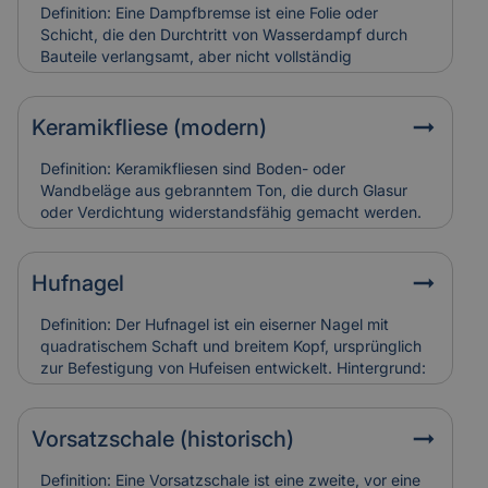
und teuer in der Restaurierung. Versicherungen
Definition: Eine Dampfbremse ist eine Folie oder
bewerten sie entsprechend ihres künstlerischen und
Schicht, die den Durchtritt von Wasserdampf durch
baulichen Werts.
Bauteile verlangsamt, aber nicht vollständig
verhindert.Hintergrund: Sie wird vor allem in Dach-
und Wandkonstruktionen eingesetzt, um
Feuchtigkeitsansammlungen in der Dämmung zu
Keramikfliese (modern)
vermeiden. So bleibt die Bausubstanz trocken und
schimmelresistent.Relevanz für Versicherung: Falsch
Definition: Keramikfliesen sind Boden- oder
verlegte Dampfbremsen können Feuchtigkeitsschäden
Wandbeläge aus gebranntem Ton, die durch Glasur
verursachen. Versicherungen berücksichtigen sie bei
oder Verdichtung widerstandsfähig gemacht werden.
der Schadensanalyse und Bewertung der
Hintergrund: Moderne Varianten sind besonders
Bauausführung.
langlebig, pflegeleicht und in vielen Designs erhältlich.
Sie werden häufig zur Sanierung älterer Gebäude
Hufnagel
eingesetzt, um historische Räume zeitgemäß nutzbar
zu machen. Relevanz für Versicherung: Keramikfliesen
Definition: Der Hufnagel ist ein eiserner Nagel mit
gelten als robust, können aber bei
quadratischem Schaft und breitem Kopf, ursprünglich
Leitungswasserschäden hohe Reparaturkosten
zur Befestigung von Hufeisen entwickelt. Hintergrund:
verursachen, wenn sie vollständig ersetzt werden
In historischen Gebäuden fand er auch als
müssen.
Befestigungselement in Holzbau oder Dachdeckung
Verwendung. Alte Hufnägel sind oft handgeschmiedet
Vorsatzschale (historisch)
und zeugen von traditioneller Bauweise. Relevanz für
Versicherung: Korrodierte Hufnägel können
Definition: Eine Vorsatzschale ist eine zweite, vor eine