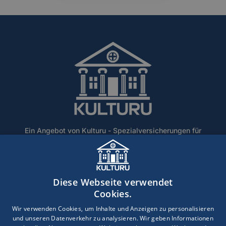
Ein Angebot von Kulturu - Spezialversicherungen für
Denkmalschutz und historische Gebäude.
Home
Über Uns
Blog
Lexikon
Kontakt
Diese Webseite verwendet
Erstinformation
Haftungsausschluss
Impressum
Cookies.
Datenschutz
Wir verwenden Cookies, um Inhalte und Anzeigen zu personalisieren
und unseren Datenverkehr zu analysieren. Wir geben Informationen
Copyright © 2026 · Ein Service der DEVK Gebietsdirektion