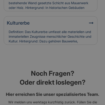
Holzschäden verursachen. Bei Restaurierungen
bestehende Wand gesetzte Schicht aus Mauerwerk
werden sie häufig ersetzt, was in die
oder Holz. Hintergrund: In historischen Gebäuden
Versicherungskalkulation denkmalgerechter
diente sie oft dem Witterungsschutz oder der
Sanierungen einfließt.
optischen Aufwertung einer Fassade. Heute wird sie
auch zur Verbesserung der Wärmedämmung genutzt.
Kulturerbe
Relevanz für Versicherung: Beschädigungen an
historischen Vorsatzschalen können
Definition: Das Kulturerbe umfasst alle materiellen und
Feuchtigkeitsschäden verursachen. Ihr Zustand wird
immateriellen Zeugnisse menschlicher Geschichte und
bei der Gebäudebewertung und Schadenanalyse mit
Kultur. Hintergrund: Dazu gehören Bauwerke,
einbezogen.
Kunstwerke, Traditionen und Handwerksformen, die
über Generationen weitergegeben werden. Der Erhalt
des Kulturerbes ist Ziel nationaler und internationaler
Schutzprogramme. Relevanz für Versicherung: Der
Schutz von Kulturerbe-Bauten stellt besondere
Anforderungen an Versicherungen, da Restaurierung
Noch Fragen?
und Erhalt meist aufwendig und kostenintensiv sind.
Oder direkt loslegen?
Hier erreichen Sie unser spezialisiertes Team.
Wir melden uns werktags kurzfristig zurück. Füllen Sie die