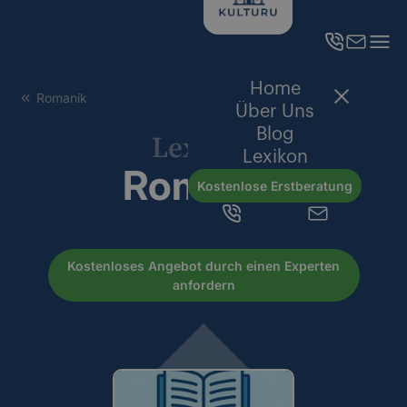
Home
Romanik
Über Uns
Blog
Lexikon
Lexikon
Romanik
Kostenlose Erstberatung
Kostenloses Angebot durch einen Experten
anfordern