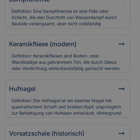
Schäden an Triforien sind häufig schwer zugänglich
und teuer in der Restaurierung. Versicherungen
Definition: Eine Dampfbremse ist eine Folie oder
bewerten sie entsprechend ihres künstlerischen und
Schicht, die den Durchtritt von Wasserdampf durch
baulichen Werts.
Bauteile verlangsamt, aber nicht vollständig
verhindert.Hintergrund: Sie wird vor allem in Dach-
und Wandkonstruktionen eingesetzt, um
Feuchtigkeitsansammlungen in der Dämmung zu
Keramikfliese (modern)
vermeiden. So bleibt die Bausubstanz trocken und
schimmelresistent.Relevanz für Versicherung: Falsch
Definition: Keramikfliesen sind Boden- oder
verlegte Dampfbremsen können Feuchtigkeitsschäden
Wandbeläge aus gebranntem Ton, die durch Glasur
verursachen. Versicherungen berücksichtigen sie bei
oder Verdichtung widerstandsfähig gemacht werden.
der Schadensanalyse und Bewertung der
Hintergrund: Moderne Varianten sind besonders
Bauausführung.
langlebig, pflegeleicht und in vielen Designs erhältlich.
Sie werden häufig zur Sanierung älterer Gebäude
Hufnagel
eingesetzt, um historische Räume zeitgemäß nutzbar
zu machen. Relevanz für Versicherung: Keramikfliesen
Definition: Der Hufnagel ist ein eiserner Nagel mit
gelten als robust, können aber bei
quadratischem Schaft und breitem Kopf, ursprünglich
Leitungswasserschäden hohe Reparaturkosten
zur Befestigung von Hufeisen entwickelt. Hintergrund:
verursachen, wenn sie vollständig ersetzt werden
In historischen Gebäuden fand er auch als
müssen.
Befestigungselement in Holzbau oder Dachdeckung
Verwendung. Alte Hufnägel sind oft handgeschmiedet
Vorsatzschale (historisch)
und zeugen von traditioneller Bauweise. Relevanz für