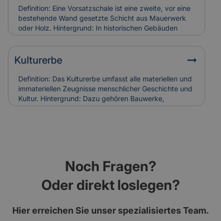
Versicherung: Korrodierte Hufnägel können
Definition: Eine Vorsatzschale ist eine zweite, vor eine
Holzschäden verursachen. Bei Restaurierungen
bestehende Wand gesetzte Schicht aus Mauerwerk
werden sie häufig ersetzt, was in die
oder Holz. Hintergrund: In historischen Gebäuden
Versicherungskalkulation denkmalgerechter
diente sie oft dem Witterungsschutz oder der
Sanierungen einfließt.
optischen Aufwertung einer Fassade. Heute wird sie
auch zur Verbesserung der Wärmedämmung genutzt.
Kulturerbe
Relevanz für Versicherung: Beschädigungen an
historischen Vorsatzschalen können
Definition: Das Kulturerbe umfasst alle materiellen und
Feuchtigkeitsschäden verursachen. Ihr Zustand wird
immateriellen Zeugnisse menschlicher Geschichte und
bei der Gebäudebewertung und Schadenanalyse mit
Kultur. Hintergrund: Dazu gehören Bauwerke,
einbezogen.
Kunstwerke, Traditionen und Handwerksformen, die
über Generationen weitergegeben werden. Der Erhalt
des Kulturerbes ist Ziel nationaler und internationaler
Schutzprogramme. Relevanz für Versicherung: Der
Schutz von Kulturerbe-Bauten stellt besondere
Anforderungen an Versicherungen, da Restaurierung
Noch Fragen?
und Erhalt meist aufwendig und kostenintensiv sind.
Oder direkt loslegen?
Hier erreichen Sie unser spezialisiertes Team.