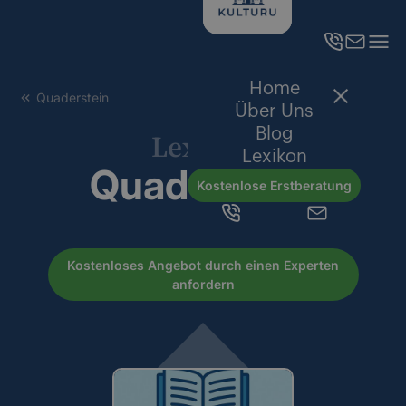
Home
Quaderstein
Über Uns
Blog
Lexikon
Lexikon
Quaderstein
Kostenlose Erstberatung
Kostenloses Angebot durch einen Experten
anfordern