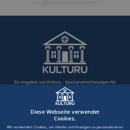
Ein Angebot von Kulturu - Spezialversicherungen für
Denkmalschutz und historische Gebäude.
Home
Über Uns
Blog
Lexikon
Kontakt
Diese Webseite verwendet
Erstinformation
Haftungsausschluss
Impressum
Cookies.
Datenschutz
Wir verwenden Cookies, um Inhalte und Anzeigen zu personalisieren