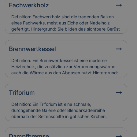
Fachwerkholz
Definition: Fachwerkholz sind die tragenden Balken
eines Fachwerks, meist aus Eiche oder Nadelholz
gefertigt. Hintergrund: Sie bilden das sichtbare Gerüst
der Konstruktion und sind durch Zapfen, Dübel oder
Verblattungen miteinander verbunden. Fachwerkholz
bestimmt Stabilität und Erscheinungsbild eines
Brennwertkessel
Gebäudes. Relevanz für Versicherung: Risse, Fäulnis
oder Schädlingsbefall am Fachwerkholz führen zu
Definition: Ein Brennwertkessel ist eine moderne
hohen Restaurierungskosten, die Versicherungen bei
Heiztechnik, die zusätzlich zur Verbrennungswärme
denkmalgerechter Instandsetzung berücksichtigen.
auch die Wärme aus den Abgasen nutzt.Hintergrund:
Dadurch arbeitet der Kessel besonders effizient und
spart Energie im Vergleich zu älteren Heizsystemen. In
Alt- und Denkmalgebäuden wird er häufig in
Triforium
Kombination mit bestehenden Heizungsanlagen
eingesetzt.Relevanz für Versicherung:
Definition: Ein Triforium ist eine schmale,
Brennwertkessel senken Betriebskosten, erfordern
durchgehende Galerie oder Blendarkadenreihe
aber eine regelmäßige Wartung. Schäden durch
oberhalb der Seitenschiffe in gotischen Kirchen.
Kondensat oder Abgasfehler werden in der
Hintergrund: Es dient vor allem der Gliederung der
Gebäudeversicherung individuell bewertet.
Innenwand und trägt zur Lichtführung und optischen
Tiefe des Raumes bei. Relevanz für Versicherung:
Dampfbremse