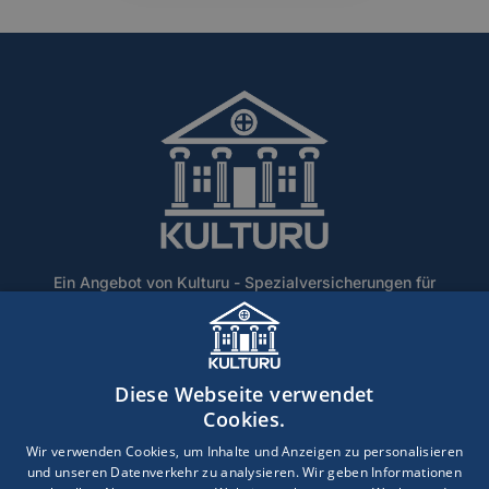
Ein Angebot von Kulturu - Spezialversicherungen für
Denkmalschutz und historische Gebäude.
Home
Über Uns
Blog
Lexikon
Kontakt
Diese Webseite verwendet
Erstinformation
Haftungsausschluss
Impressum
Cookies.
Datenschutz
Wir verwenden Cookies, um Inhalte und Anzeigen zu personalisieren
und unseren Datenverkehr zu analysieren. Wir geben Informationen
Copyright © 2026 · Ein Service der DEVK Gebietsdirektion