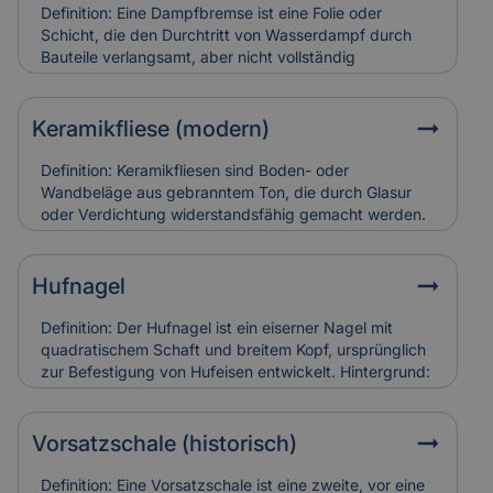
und teuer in der Restaurierung. Versicherungen
Definition: Eine Dampfbremse ist eine Folie oder
bewerten sie entsprechend ihres künstlerischen und
Schicht, die den Durchtritt von Wasserdampf durch
baulichen Werts.
Bauteile verlangsamt, aber nicht vollständig
verhindert.Hintergrund: Sie wird vor allem in Dach-
und Wandkonstruktionen eingesetzt, um
Feuchtigkeitsansammlungen in der Dämmung zu
Keramikfliese (modern)
vermeiden. So bleibt die Bausubstanz trocken und
schimmelresistent.Relevanz für Versicherung: Falsch
Definition: Keramikfliesen sind Boden- oder
verlegte Dampfbremsen können Feuchtigkeitsschäden
Wandbeläge aus gebranntem Ton, die durch Glasur
verursachen. Versicherungen berücksichtigen sie bei
oder Verdichtung widerstandsfähig gemacht werden.
der Schadensanalyse und Bewertung der
Hintergrund: Moderne Varianten sind besonders
Bauausführung.
langlebig, pflegeleicht und in vielen Designs erhältlich.
Sie werden häufig zur Sanierung älterer Gebäude
Hufnagel
eingesetzt, um historische Räume zeitgemäß nutzbar
zu machen. Relevanz für Versicherung: Keramikfliesen
Definition: Der Hufnagel ist ein eiserner Nagel mit
gelten als robust, können aber bei
quadratischem Schaft und breitem Kopf, ursprünglich
Leitungswasserschäden hohe Reparaturkosten
zur Befestigung von Hufeisen entwickelt. Hintergrund:
verursachen, wenn sie vollständig ersetzt werden
In historischen Gebäuden fand er auch als
müssen.
Befestigungselement in Holzbau oder Dachdeckung
Verwendung. Alte Hufnägel sind oft handgeschmiedet
Vorsatzschale (historisch)
und zeugen von traditioneller Bauweise. Relevanz für
Versicherung: Korrodierte Hufnägel können
Definition: Eine Vorsatzschale ist eine zweite, vor eine