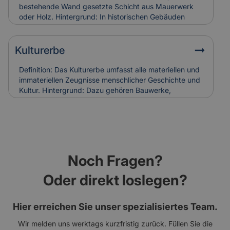
Holzschäden verursachen. Bei Restaurierungen
bestehende Wand gesetzte Schicht aus Mauerwerk
werden sie häufig ersetzt, was in die
oder Holz. Hintergrund: In historischen Gebäuden
Versicherungskalkulation denkmalgerechter
diente sie oft dem Witterungsschutz oder der
Sanierungen einfließt.
optischen Aufwertung einer Fassade. Heute wird sie
auch zur Verbesserung der Wärmedämmung genutzt.
Kulturerbe
Relevanz für Versicherung: Beschädigungen an
historischen Vorsatzschalen können
Definition: Das Kulturerbe umfasst alle materiellen und
Feuchtigkeitsschäden verursachen. Ihr Zustand wird
immateriellen Zeugnisse menschlicher Geschichte und
bei der Gebäudebewertung und Schadenanalyse mit
Kultur. Hintergrund: Dazu gehören Bauwerke,
einbezogen.
Kunstwerke, Traditionen und Handwerksformen, die
über Generationen weitergegeben werden. Der Erhalt
des Kulturerbes ist Ziel nationaler und internationaler
Schutzprogramme. Relevanz für Versicherung: Der
Schutz von Kulturerbe-Bauten stellt besondere
Anforderungen an Versicherungen, da Restaurierung
Noch Fragen?
und Erhalt meist aufwendig und kostenintensiv sind.
Oder direkt loslegen?
Hier erreichen Sie unser spezialisiertes Team.
Wir melden uns werktags kurzfristig zurück. Füllen Sie die