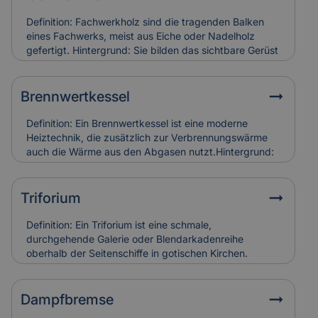
Definition: Fachwerkholz sind die tragenden Balken
eines Fachwerks, meist aus Eiche oder Nadelholz
gefertigt. Hintergrund: Sie bilden das sichtbare Gerüst
der Konstruktion und sind durch Zapfen, Dübel oder
Verblattungen miteinander verbunden. Fachwerkholz
bestimmt Stabilität und Erscheinungsbild eines
Brennwertkessel
Gebäudes. Relevanz für Versicherung: Risse, Fäulnis
oder Schädlingsbefall am Fachwerkholz führen zu
Definition: Ein Brennwertkessel ist eine moderne
hohen Restaurierungskosten, die Versicherungen bei
Heiztechnik, die zusätzlich zur Verbrennungswärme
denkmalgerechter Instandsetzung berücksichtigen.
auch die Wärme aus den Abgasen nutzt.Hintergrund:
Dadurch arbeitet der Kessel besonders effizient und
spart Energie im Vergleich zu älteren Heizsystemen. In
Alt- und Denkmalgebäuden wird er häufig in
Triforium
Kombination mit bestehenden Heizungsanlagen
eingesetzt.Relevanz für Versicherung:
Definition: Ein Triforium ist eine schmale,
Brennwertkessel senken Betriebskosten, erfordern
durchgehende Galerie oder Blendarkadenreihe
aber eine regelmäßige Wartung. Schäden durch
oberhalb der Seitenschiffe in gotischen Kirchen.
Kondensat oder Abgasfehler werden in der
Hintergrund: Es dient vor allem der Gliederung der
Gebäudeversicherung individuell bewertet.
Innenwand und trägt zur Lichtführung und optischen
Tiefe des Raumes bei. Relevanz für Versicherung:
Dampfbremse
Schäden an Triforien sind häufig schwer zugänglich