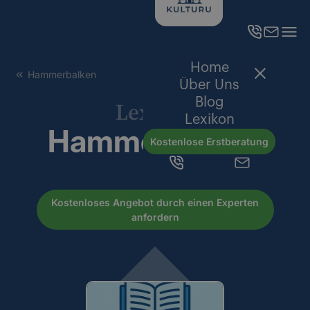
Home
Hammerbalken
Über Uns
Blog
Lexikon
Lexikon
Hammerbalken
Kostenlose Erstberatung
Kostenloses Angebot durch einen Experten
anfordern