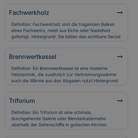
Fachwerkholz
Definition: Fachwerkholz sind die tragenden Balken
eines Fachwerks, meist aus Eiche oder Nadelholz
gefertigt. Hintergrund: Sie bilden das sichtbare Gerüst
der Konstruktion und sind durch Zapfen, Dübel oder
Verblattungen miteinander verbunden. Fachwerkholz
bestimmt Stabilität und Erscheinungsbild eines
Brennwertkessel
Gebäudes. Relevanz für Versicherung: Risse, Fäulnis
oder Schädlingsbefall am Fachwerkholz führen zu
Definition: Ein Brennwertkessel ist eine moderne
hohen Restaurierungskosten, die Versicherungen bei
Heiztechnik, die zusätzlich zur Verbrennungswärme
denkmalgerechter Instandsetzung berücksichtigen.
auch die Wärme aus den Abgasen nutzt.Hintergrund:
Dadurch arbeitet der Kessel besonders effizient und
spart Energie im Vergleich zu älteren Heizsystemen. In
Alt- und Denkmalgebäuden wird er häufig in
Triforium
Kombination mit bestehenden Heizungsanlagen
eingesetzt.Relevanz für Versicherung:
Definition: Ein Triforium ist eine schmale,
Brennwertkessel senken Betriebskosten, erfordern
durchgehende Galerie oder Blendarkadenreihe
aber eine regelmäßige Wartung. Schäden durch
oberhalb der Seitenschiffe in gotischen Kirchen.
Kondensat oder Abgasfehler werden in der
Hintergrund: Es dient vor allem der Gliederung der
Gebäudeversicherung individuell bewertet.
Innenwand und trägt zur Lichtführung und optischen