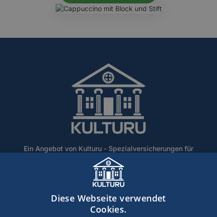
Ein Angebot von Kulturu - Spezialversicherungen für
Denkmalschutz und historische Gebäude.
Home
Über Uns
Blog
Lexikon
Kontakt
Diese Webseite verwendet
Erstinformation
Haftungsausschluss
Impressum
Cookies.
Datenschutz