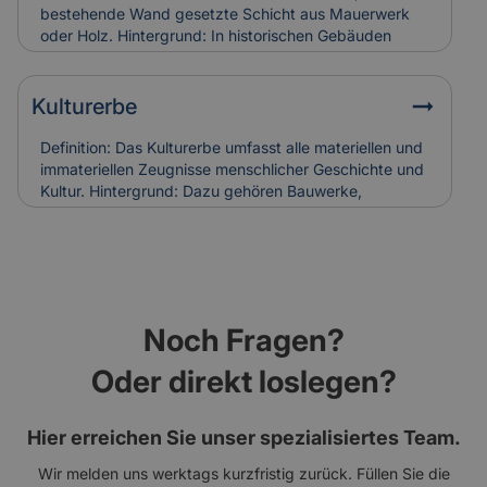
Holzschäden verursachen. Bei Restaurierungen
bestehende Wand gesetzte Schicht aus Mauerwerk
werden sie häufig ersetzt, was in die
oder Holz. Hintergrund: In historischen Gebäuden
Versicherungskalkulation denkmalgerechter
diente sie oft dem Witterungsschutz oder der
Sanierungen einfließt.
optischen Aufwertung einer Fassade. Heute wird sie
auch zur Verbesserung der Wärmedämmung genutzt.
Kulturerbe
Relevanz für Versicherung: Beschädigungen an
historischen Vorsatzschalen können
Definition: Das Kulturerbe umfasst alle materiellen und
Feuchtigkeitsschäden verursachen. Ihr Zustand wird
immateriellen Zeugnisse menschlicher Geschichte und
bei der Gebäudebewertung und Schadenanalyse mit
Kultur. Hintergrund: Dazu gehören Bauwerke,
einbezogen.
Kunstwerke, Traditionen und Handwerksformen, die
über Generationen weitergegeben werden. Der Erhalt
des Kulturerbes ist Ziel nationaler und internationaler
Schutzprogramme. Relevanz für Versicherung: Der
Schutz von Kulturerbe-Bauten stellt besondere
Anforderungen an Versicherungen, da Restaurierung
Noch Fragen?
und Erhalt meist aufwendig und kostenintensiv sind.
Oder direkt loslegen?
Hier erreichen Sie unser spezialisiertes Team.
Wir melden uns werktags kurzfristig zurück. Füllen Sie die