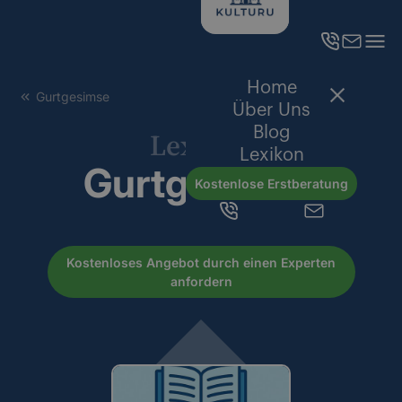
Home
Gurtgesimse
Über Uns
Blog
Lexikon
Lexikon
Gurtgesimse
Kostenlose Erstberatung
Kostenloses Angebot durch einen Experten
anfordern