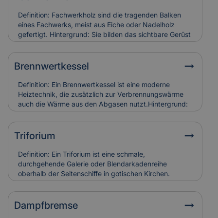
Definition: Fachwerkholz sind die tragenden Balken
eines Fachwerks, meist aus Eiche oder Nadelholz
gefertigt. Hintergrund: Sie bilden das sichtbare Gerüst
der Konstruktion und sind durch Zapfen, Dübel oder
Verblattungen miteinander verbunden. Fachwerkholz
bestimmt Stabilität und Erscheinungsbild eines
Brennwertkessel
Gebäudes. Relevanz für Versicherung: Risse, Fäulnis
oder Schädlingsbefall am Fachwerkholz führen zu
Definition: Ein Brennwertkessel ist eine moderne
hohen Restaurierungskosten, die Versicherungen bei
Heiztechnik, die zusätzlich zur Verbrennungswärme
denkmalgerechter Instandsetzung berücksichtigen.
auch die Wärme aus den Abgasen nutzt.Hintergrund:
Dadurch arbeitet der Kessel besonders effizient und
spart Energie im Vergleich zu älteren Heizsystemen. In
Alt- und Denkmalgebäuden wird er häufig in
Triforium
Kombination mit bestehenden Heizungsanlagen
eingesetzt.Relevanz für Versicherung:
Definition: Ein Triforium ist eine schmale,
Brennwertkessel senken Betriebskosten, erfordern
durchgehende Galerie oder Blendarkadenreihe
aber eine regelmäßige Wartung. Schäden durch
oberhalb der Seitenschiffe in gotischen Kirchen.
Kondensat oder Abgasfehler werden in der
Hintergrund: Es dient vor allem der Gliederung der
Gebäudeversicherung individuell bewertet.
Innenwand und trägt zur Lichtführung und optischen
Tiefe des Raumes bei. Relevanz für Versicherung:
Dampfbremse
Schäden an Triforien sind häufig schwer zugänglich