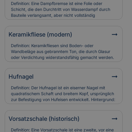
und teuer in der Restaurierung. Versicherungen
Definition: Eine Dampfbremse ist eine Folie oder
bewerten sie entsprechend ihres künstlerischen und
Schicht, die den Durchtritt von Wasserdampf durch
baulichen Werts.
Bauteile verlangsamt, aber nicht vollständig
verhindert.Hintergrund: Sie wird vor allem in Dach-
und Wandkonstruktionen eingesetzt, um
Feuchtigkeitsansammlungen in der Dämmung zu
Keramikfliese (modern)
vermeiden. So bleibt die Bausubstanz trocken und
schimmelresistent.Relevanz für Versicherung: Falsch
Definition: Keramikfliesen sind Boden- oder
verlegte Dampfbremsen können Feuchtigkeitsschäden
Wandbeläge aus gebranntem Ton, die durch Glasur
verursachen. Versicherungen berücksichtigen sie bei
oder Verdichtung widerstandsfähig gemacht werden.
der Schadensanalyse und Bewertung der
Hintergrund: Moderne Varianten sind besonders
Bauausführung.
langlebig, pflegeleicht und in vielen Designs erhältlich.
Sie werden häufig zur Sanierung älterer Gebäude
Hufnagel
eingesetzt, um historische Räume zeitgemäß nutzbar
zu machen. Relevanz für Versicherung: Keramikfliesen
Definition: Der Hufnagel ist ein eiserner Nagel mit
gelten als robust, können aber bei
quadratischem Schaft und breitem Kopf, ursprünglich
Leitungswasserschäden hohe Reparaturkosten
zur Befestigung von Hufeisen entwickelt. Hintergrund:
verursachen, wenn sie vollständig ersetzt werden
In historischen Gebäuden fand er auch als
müssen.
Befestigungselement in Holzbau oder Dachdeckung
Verwendung. Alte Hufnägel sind oft handgeschmiedet
Vorsatzschale (historisch)
und zeugen von traditioneller Bauweise. Relevanz für
Versicherung: Korrodierte Hufnägel können
Definition: Eine Vorsatzschale ist eine zweite, vor eine