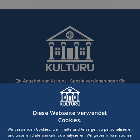
Ein Angebot von Kulturu - Spezialversicherungen für
Denkmalschutz und historische Gebäude.
Home
Über Uns
Blog
Lexikon
Kontakt
Diese Webseite verwendet
Erstinformation
Haftungsausschluss
Impressum
Cookies.
Datenschutz
Wir verwenden Cookies, um Inhalte und Anzeigen zu personalisieren
und unseren Datenverkehr zu analysieren. Wir geben Informationen
Copyright © 2026 · Ein Service der DEVK Gebietsdirektion