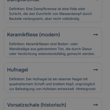
Schäden an Triforien sind häufig schwer zugänglich
und teuer in der Restaurierung. Versicherungen
Definition: Eine Dampfbremse ist eine Folie oder
bewerten sie entsprechend ihres künstlerischen und
Schicht, die den Durchtritt von Wasserdampf durch
baulichen Werts.
Bauteile verlangsamt, aber nicht vollständig
verhindert.Hintergrund: Sie wird vor allem in Dach-
und Wandkonstruktionen eingesetzt, um
Feuchtigkeitsansammlungen in der Dämmung zu
Keramikfliese (modern)
vermeiden. So bleibt die Bausubstanz trocken und
schimmelresistent.Relevanz für Versicherung: Falsch
Definition: Keramikfliesen sind Boden- oder
verlegte Dampfbremsen können Feuchtigkeitsschäden
Wandbeläge aus gebranntem Ton, die durch Glasur
verursachen. Versicherungen berücksichtigen sie bei
oder Verdichtung widerstandsfähig gemacht werden.
der Schadensanalyse und Bewertung der
Hintergrund: Moderne Varianten sind besonders
Bauausführung.
langlebig, pflegeleicht und in vielen Designs erhältlich.
Sie werden häufig zur Sanierung älterer Gebäude
Hufnagel
eingesetzt, um historische Räume zeitgemäß nutzbar
zu machen. Relevanz für Versicherung: Keramikfliesen
Definition: Der Hufnagel ist ein eiserner Nagel mit
gelten als robust, können aber bei
quadratischem Schaft und breitem Kopf, ursprünglich
Leitungswasserschäden hohe Reparaturkosten
zur Befestigung von Hufeisen entwickelt. Hintergrund:
verursachen, wenn sie vollständig ersetzt werden
In historischen Gebäuden fand er auch als
müssen.
Befestigungselement in Holzbau oder Dachdeckung
Verwendung. Alte Hufnägel sind oft handgeschmiedet
Vorsatzschale (historisch)
und zeugen von traditioneller Bauweise. Relevanz für