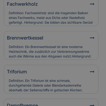
Fachwerkholz
Definition: Fachwerkholz sind die tragenden Balken
eines Fachwerks, meist aus Eiche oder Nadelholz
gefertigt. Hintergrund: Sie bilden das sichtbare Gerüst
der Konstruktion und sind durch Zapfen, Dübel oder
Verblattungen miteinander verbunden. Fachwerkholz
bestimmt Stabilität und Erscheinungsbild eines
Brennwertkessel
Gebäudes. Relevanz für Versicherung: Risse, Fäulnis
oder Schädlingsbefall am Fachwerkholz führen zu
Definition: Ein Brennwertkessel ist eine moderne
hohen Restaurierungskosten, die Versicherungen bei
Heiztechnik, die zusätzlich zur Verbrennungswärme
denkmalgerechter Instandsetzung berücksichtigen.
auch die Wärme aus den Abgasen nutzt.Hintergrund:
Dadurch arbeitet der Kessel besonders effizient und
spart Energie im Vergleich zu älteren Heizsystemen. In
Alt- und Denkmalgebäuden wird er häufig in
Triforium
Kombination mit bestehenden Heizungsanlagen
eingesetzt.Relevanz für Versicherung:
Definition: Ein Triforium ist eine schmale,
Brennwertkessel senken Betriebskosten, erfordern
durchgehende Galerie oder Blendarkadenreihe
aber eine regelmäßige Wartung. Schäden durch
oberhalb der Seitenschiffe in gotischen Kirchen.
Kondensat oder Abgasfehler werden in der
Hintergrund: Es dient vor allem der Gliederung der
Gebäudeversicherung individuell bewertet.
Innenwand und trägt zur Lichtführung und optischen
Tiefe des Raumes bei. Relevanz für Versicherung:
Dampfbremse