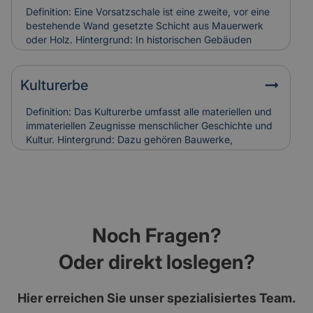
Versicherung: Korrodierte Hufnägel können
Definition: Eine Vorsatzschale ist eine zweite, vor eine
Holzschäden verursachen. Bei Restaurierungen
bestehende Wand gesetzte Schicht aus Mauerwerk
werden sie häufig ersetzt, was in die
oder Holz. Hintergrund: In historischen Gebäuden
Versicherungskalkulation denkmalgerechter
diente sie oft dem Witterungsschutz oder der
Sanierungen einfließt.
optischen Aufwertung einer Fassade. Heute wird sie
auch zur Verbesserung der Wärmedämmung genutzt.
Kulturerbe
Relevanz für Versicherung: Beschädigungen an
historischen Vorsatzschalen können
Definition: Das Kulturerbe umfasst alle materiellen und
Feuchtigkeitsschäden verursachen. Ihr Zustand wird
immateriellen Zeugnisse menschlicher Geschichte und
bei der Gebäudebewertung und Schadenanalyse mit
Kultur. Hintergrund: Dazu gehören Bauwerke,
einbezogen.
Kunstwerke, Traditionen und Handwerksformen, die
über Generationen weitergegeben werden. Der Erhalt
des Kulturerbes ist Ziel nationaler und internationaler
Schutzprogramme. Relevanz für Versicherung: Der
Schutz von Kulturerbe-Bauten stellt besondere
Anforderungen an Versicherungen, da Restaurierung
Noch Fragen?
und Erhalt meist aufwendig und kostenintensiv sind.
Oder direkt loslegen?
Hier erreichen Sie unser spezialisiertes Team.