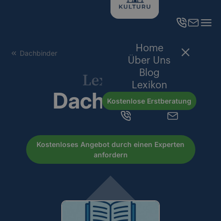
Home
Dachbinder
Über Uns
Blog
Lexikon
Lexikon
Dachbinder
Kostenlose Erstberatung
Kostenloses Angebot durch einen Experten
anfordern