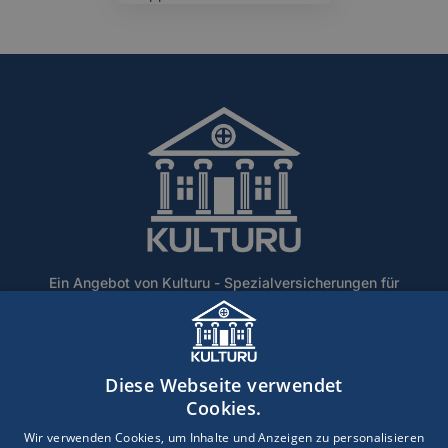
Ein Angebot von Kulturu - Spezialversicherungen für
Denkmalschutz und historische Gebäude.
Home
Über Uns
Blog
Lexikon
Kontakt
Diese Webseite verwendet
Erstinformation
Haftungsausschluss
Impressum
Cookies.
Datenschutz
Wir verwenden Cookies, um Inhalte und Anzeigen zu personalisieren