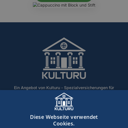
Ein Angebot von Kulturu - Spezialversicherungen für
Denkmalschutz und historische Gebäude.
Home
Über Uns
Blog
Lexikon
Kontakt
Diese Webseite verwendet
Erstinformation
Haftungsausschluss
Impressum
Cookies.
Datenschutz