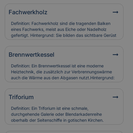
Fachwerkholz
Definition: Fachwerkholz sind die tragenden Balken
eines Fachwerks, meist aus Eiche oder Nadelholz
gefertigt. Hintergrund: Sie bilden das sichtbare Gerüst
der Konstruktion und sind durch Zapfen, Dübel oder
Verblattungen miteinander verbunden. Fachwerkholz
bestimmt Stabilität und Erscheinungsbild eines
Brennwertkessel
Gebäudes. Relevanz für Versicherung: Risse, Fäulnis
oder Schädlingsbefall am Fachwerkholz führen zu
Definition: Ein Brennwertkessel ist eine moderne
hohen Restaurierungskosten, die Versicherungen bei
Heiztechnik, die zusätzlich zur Verbrennungswärme
denkmalgerechter Instandsetzung berücksichtigen.
auch die Wärme aus den Abgasen nutzt.Hintergrund:
Dadurch arbeitet der Kessel besonders effizient und
spart Energie im Vergleich zu älteren Heizsystemen. In
Alt- und Denkmalgebäuden wird er häufig in
Triforium
Kombination mit bestehenden Heizungsanlagen
eingesetzt.Relevanz für Versicherung:
Definition: Ein Triforium ist eine schmale,
Brennwertkessel senken Betriebskosten, erfordern
durchgehende Galerie oder Blendarkadenreihe
aber eine regelmäßige Wartung. Schäden durch
oberhalb der Seitenschiffe in gotischen Kirchen.
Kondensat oder Abgasfehler werden in der
Hintergrund: Es dient vor allem der Gliederung der
Gebäudeversicherung individuell bewertet.
Innenwand und trägt zur Lichtführung und optischen