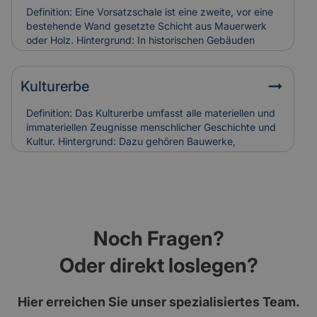
Versicherung: Korrodierte Hufnägel können
Definition: Eine Vorsatzschale ist eine zweite, vor eine
Holzschäden verursachen. Bei Restaurierungen
bestehende Wand gesetzte Schicht aus Mauerwerk
werden sie häufig ersetzt, was in die
oder Holz. Hintergrund: In historischen Gebäuden
Versicherungskalkulation denkmalgerechter
diente sie oft dem Witterungsschutz oder der
Sanierungen einfließt.
optischen Aufwertung einer Fassade. Heute wird sie
auch zur Verbesserung der Wärmedämmung genutzt.
Kulturerbe
Relevanz für Versicherung: Beschädigungen an
historischen Vorsatzschalen können
Definition: Das Kulturerbe umfasst alle materiellen und
Feuchtigkeitsschäden verursachen. Ihr Zustand wird
immateriellen Zeugnisse menschlicher Geschichte und
bei der Gebäudebewertung und Schadenanalyse mit
Kultur. Hintergrund: Dazu gehören Bauwerke,
einbezogen.
Kunstwerke, Traditionen und Handwerksformen, die
über Generationen weitergegeben werden. Der Erhalt
des Kulturerbes ist Ziel nationaler und internationaler
Schutzprogramme. Relevanz für Versicherung: Der
Schutz von Kulturerbe-Bauten stellt besondere
Anforderungen an Versicherungen, da Restaurierung
Noch Fragen?
und Erhalt meist aufwendig und kostenintensiv sind.
Oder direkt loslegen?
Hier erreichen Sie unser spezialisiertes Team.