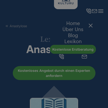
Home
Anastylose
Über Uns
Blog
Lexikon
Lexikon
Anastylose
Kostenlose Erstberatung
Kostenloses Angebot durch einen Experten
anfordern