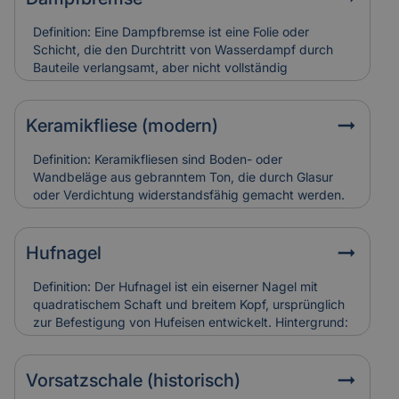
Schäden an Triforien sind häufig schwer zugänglich
und teuer in der Restaurierung. Versicherungen
Definition: Eine Dampfbremse ist eine Folie oder
bewerten sie entsprechend ihres künstlerischen und
Schicht, die den Durchtritt von Wasserdampf durch
baulichen Werts.
Bauteile verlangsamt, aber nicht vollständig
verhindert.Hintergrund: Sie wird vor allem in Dach-
und Wandkonstruktionen eingesetzt, um
Feuchtigkeitsansammlungen in der Dämmung zu
Keramikfliese (modern)
vermeiden. So bleibt die Bausubstanz trocken und
schimmelresistent.Relevanz für Versicherung: Falsch
Definition: Keramikfliesen sind Boden- oder
verlegte Dampfbremsen können Feuchtigkeitsschäden
Wandbeläge aus gebranntem Ton, die durch Glasur
verursachen. Versicherungen berücksichtigen sie bei
oder Verdichtung widerstandsfähig gemacht werden.
der Schadensanalyse und Bewertung der
Hintergrund: Moderne Varianten sind besonders
Bauausführung.
langlebig, pflegeleicht und in vielen Designs erhältlich.
Sie werden häufig zur Sanierung älterer Gebäude
Hufnagel
eingesetzt, um historische Räume zeitgemäß nutzbar
zu machen. Relevanz für Versicherung: Keramikfliesen
Definition: Der Hufnagel ist ein eiserner Nagel mit
gelten als robust, können aber bei
quadratischem Schaft und breitem Kopf, ursprünglich
Leitungswasserschäden hohe Reparaturkosten
zur Befestigung von Hufeisen entwickelt. Hintergrund:
verursachen, wenn sie vollständig ersetzt werden
In historischen Gebäuden fand er auch als
müssen.
Befestigungselement in Holzbau oder Dachdeckung
Verwendung. Alte Hufnägel sind oft handgeschmiedet
Vorsatzschale (historisch)
und zeugen von traditioneller Bauweise. Relevanz für