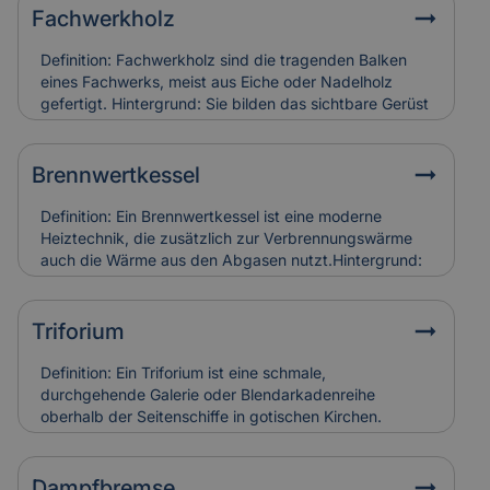
Fachwerkholz
Definition: Fachwerkholz sind die tragenden Balken
eines Fachwerks, meist aus Eiche oder Nadelholz
gefertigt. Hintergrund: Sie bilden das sichtbare Gerüst
der Konstruktion und sind durch Zapfen, Dübel oder
Verblattungen miteinander verbunden. Fachwerkholz
bestimmt Stabilität und Erscheinungsbild eines
Brennwertkessel
Gebäudes. Relevanz für Versicherung: Risse, Fäulnis
oder Schädlingsbefall am Fachwerkholz führen zu
Definition: Ein Brennwertkessel ist eine moderne
hohen Restaurierungskosten, die Versicherungen bei
Heiztechnik, die zusätzlich zur Verbrennungswärme
denkmalgerechter Instandsetzung berücksichtigen.
auch die Wärme aus den Abgasen nutzt.Hintergrund:
Dadurch arbeitet der Kessel besonders effizient und
spart Energie im Vergleich zu älteren Heizsystemen. In
Alt- und Denkmalgebäuden wird er häufig in
Triforium
Kombination mit bestehenden Heizungsanlagen
eingesetzt.Relevanz für Versicherung:
Definition: Ein Triforium ist eine schmale,
Brennwertkessel senken Betriebskosten, erfordern
durchgehende Galerie oder Blendarkadenreihe
aber eine regelmäßige Wartung. Schäden durch
oberhalb der Seitenschiffe in gotischen Kirchen.
Kondensat oder Abgasfehler werden in der
Hintergrund: Es dient vor allem der Gliederung der
Gebäudeversicherung individuell bewertet.
Innenwand und trägt zur Lichtführung und optischen
Tiefe des Raumes bei. Relevanz für Versicherung:
Dampfbremse