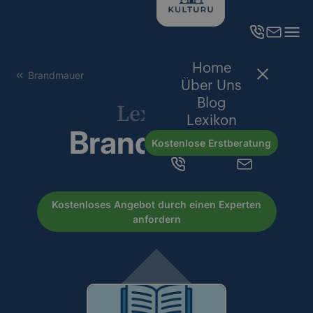
Home
Brandmauer
Über Uns
Blog
Lexikon
Lexikon
Brandmauer
Kostenlose Erstberatung
Kostenloses Angebot durch einen Experten
anfordern