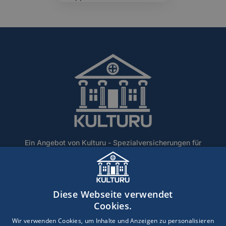
Ein Angebot von Kulturu - Spezialversicherungen für
Denkmalschutz und historische Gebäude.
Home
Über Uns
Blog
Lexikon
Kontakt
Diese Webseite verwendet
Erstinformation
Haftungsausschluss
Impressum
Cookies.
Datenschutz
Wir verwenden Cookies, um Inhalte und Anzeigen zu personalisieren