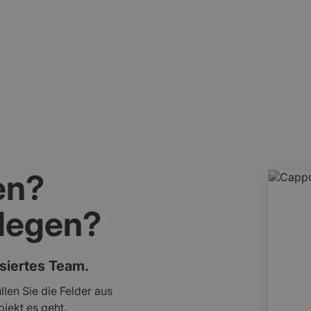
t einbezogen.
Erhalt meist aufwendig und
en?
slegen?
isiertes Team.
llen Sie die Felder aus
jekt es geht.