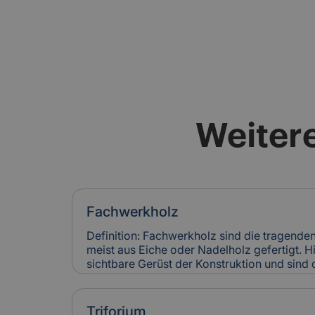
Weitere
Fachwerkholz
Definition: Fachwerkholz sind die tragende
meist aus Eiche oder Nadelholz gefertigt. H
sichtbare Gerüst der Konstruktion und sind
Verblattungen miteinander verbunden. Fac
Stabilität und Erscheinungsbild eines Gebäu
Versicherung: Risse, Fäulnis oder Schädlin
Triforium