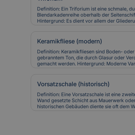
führen zu hohen Restaurierungskosten, die 
denkmalgerechter Instandsetzung berücksic
Definition: Ein Triforium ist eine schmale, 
Blendarkadenreihe oberhalb der Seitenschif
Hintergrund: Es dient vor allem der Gliede
trägt zur Lichtführung und optischen Tiefe
für Versicherung: Schäden an Triforien sin
und teuer in der Restaurierung. Versicheru
Keramikfliese (modern)
entsprechend ihres künstlerischen und baul
Definition: Keramikfliesen sind Boden- od
gebranntem Ton, die durch Glasur oder Ver
gemacht werden. Hintergrund: Moderne Var
langlebig, pflegeleicht und in vielen Designs
häufig zur Sanierung älterer Gebäude einges
Räume zeitgemäß nutzbar zu machen. Relev
Vorsatzschale (historisch)
Keramikfliesen gelten als robust, können ab
Leitungswasserschäden hohe Reparaturkost
Definition: Eine Vorsatzschale ist eine zwei
vollständig ersetzt werden müssen.
Wand gesetzte Schicht aus Mauerwerk oder 
historischen Gebäuden diente sie oft dem W
optischen Aufwertung einer Fassade. Heute 
Verbesserung der Wärmedämmung genutzt. 
Versicherung: Beschädigungen an historisc
können Feuchtigkeitsschäden verursachen. I