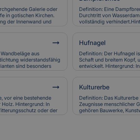
Versicherungen bei
Brennwertkessel senken Be
htigen.
regelmäßige Wartung. Sc
durchgehende Galerie oder
Definition: Eine Dampfbrem
werden in der Gebäudevers
fe in gotischen Kirchen.
Durchtritt von Wasserdamp
rung der Innenwand und
vollständig verhindert.Hin
 des Raumes bei. Relevanz
Wandkonstruktionen einge
d häufig schwer zugänglich
der Dämmung zu vermeiden
ngen bewerten sie
schimmelresistent.Relevan
Hufnagel
ichen Werts.
Dampfbremsen können Feu
Versicherungen berücksic
er Wandbeläge aus
Definition: Der Hufnagel i
Bewertung der Bauausfüh
dichtung widerstandsfähig
Schaft und breitem Kopf, 
ianten sind besonders
entwickelt. Hintergrund: I
 erhältlich. Sie werden
Befestigungselement in 
etzt, um historische
Alte Hufnägel sind oft ha
anz für Versicherung:
Bauweise. Relevanz für Ve
Kulturerbe
er bei
Holzschäden verursachen.
en verursachen, wenn sie
ersetzt, was in die Versi
te, vor eine bestehende
Definition: Das Kulturerbe
Sanierungen einfließt.
Holz. Hintergrund: In
Zeugnisse menschlicher Ge
itterungsschutz oder der
gehören Bauwerke, Kunst
wird sie auch zur
die über Generationen we
Relevanz für
Kulturerbes ist Ziel natio
hen Vorsatzschalen
Relevanz für Versicherung:
hr Zustand wird bei der
besondere Anforderungen 