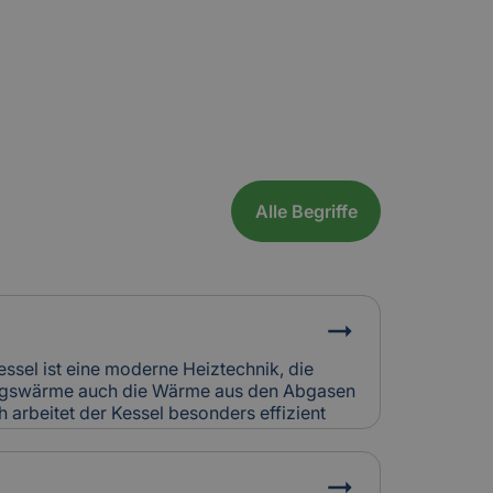
Alle Begriffe
essel ist eine moderne Heiztechnik, die
ungswärme auch die Wärme aus den Abgasen
 arbeitet der Kessel besonders effizient
eich zu älteren Heizsystemen. In Alt- und
häufig in Kombination mit bestehenden
t.Relevanz für Versicherung: