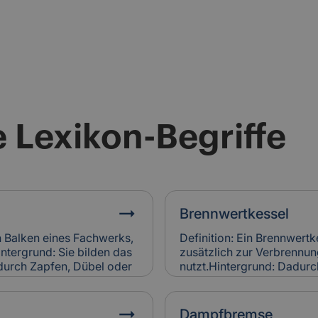
 Lexikon-Begriffe
Brennwertkessel
n Balken eines Fachwerks,
Definition: Ein Brennwertk
intergrund: Sie bilden das
zusätzlich zur Verbrenn
 durch Zapfen, Dübel oder
nutzt.Hintergrund: Dadurch
hwerkholz bestimmt
und spart Energie im Vergl
des. Relevanz für
Denkmalgebäuden wird er 
gsbefall am Fachwerkholz
Heizungsanlagen eingesetz
Dampfbremse