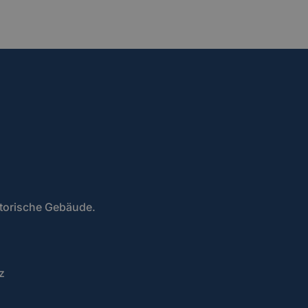
storische Gebäude.
z