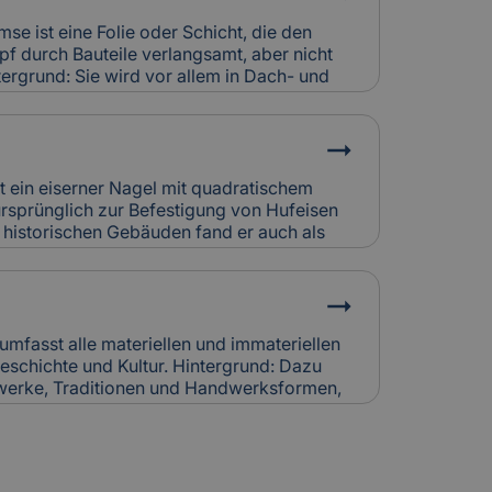
triebskosten, erfordern aber eine
häden durch Kondensat oder Abgasfehler
se ist eine Folie oder Schicht, die den
icherung individuell bewertet.
f durch Bauteile verlangsamt, aber nicht
tergrund: Sie wird vor allem in Dach- und
setzt, um Feuchtigkeitsansammlungen in
. So bleibt die Bausubstanz trocken und
z für Versicherung: Falsch verlegte
chtigkeitsschäden verursachen.
htigen sie bei der Schadensanalyse und
st ein eiserner Nagel mit quadratischem
rung.
ursprünglich zur Befestigung von Hufeisen
n historischen Gebäuden fand er auch als
Holzbau oder Dachdeckung Verwendung.
ndgeschmiedet und zeugen von traditioneller
rsicherung: Korrodierte Hufnägel können
 Bei Restaurierungen werden sie häufig
cherungskalkulation denkmalgerechter
 umfasst alle materiellen und immateriellen
schichte und Kultur. Hintergrund: Dazu
werke, Traditionen und Handwerksformen,
itergegeben werden. Der Erhalt des
naler und internationaler Schutzprogramme.
 Der Schutz von Kulturerbe-Bauten stellt
an Versicherungen, da Restaurierung und