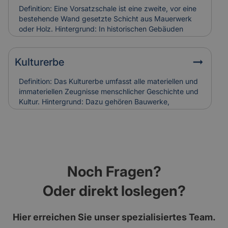
Versicherung: Korrodierte Hufnägel können
Definition: Eine Vorsatzschale ist eine zweite, vor eine
Holzschäden verursachen. Bei Restaurierungen
bestehende Wand gesetzte Schicht aus Mauerwerk
werden sie häufig ersetzt, was in die
oder Holz. Hintergrund: In historischen Gebäuden
Versicherungskalkulation denkmalgerechter
diente sie oft dem Witterungsschutz oder der
Sanierungen einfließt.
optischen Aufwertung einer Fassade. Heute wird sie
auch zur Verbesserung der Wärmedämmung genutzt.
Kulturerbe
Relevanz für Versicherung: Beschädigungen an
historischen Vorsatzschalen können
Definition: Das Kulturerbe umfasst alle materiellen und
Feuchtigkeitsschäden verursachen. Ihr Zustand wird
immateriellen Zeugnisse menschlicher Geschichte und
bei der Gebäudebewertung und Schadenanalyse mit
Kultur. Hintergrund: Dazu gehören Bauwerke,
einbezogen.
Kunstwerke, Traditionen und Handwerksformen, die
über Generationen weitergegeben werden. Der Erhalt
des Kulturerbes ist Ziel nationaler und internationaler
Schutzprogramme. Relevanz für Versicherung: Der
Schutz von Kulturerbe-Bauten stellt besondere
Anforderungen an Versicherungen, da Restaurierung
Noch Fragen?
und Erhalt meist aufwendig und kostenintensiv sind.
Oder direkt loslegen?
Hier erreichen Sie unser spezialisiertes Team.