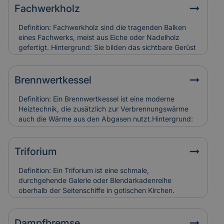
Fachwerkholz
Definition: Fachwerkholz sind die tragenden Balken
eines Fachwerks, meist aus Eiche oder Nadelholz
gefertigt. Hintergrund: Sie bilden das sichtbare Gerüst
der Konstruktion und sind durch Zapfen, Dübel oder
Verblattungen miteinander verbunden. Fachwerkholz
bestimmt Stabilität und Erscheinungsbild eines
Brennwertkessel
Gebäudes. Relevanz für Versicherung: Risse, Fäulnis
oder Schädlingsbefall am Fachwerkholz führen zu
Definition: Ein Brennwertkessel ist eine moderne
hohen Restaurierungskosten, die Versicherungen bei
Heiztechnik, die zusätzlich zur Verbrennungswärme
denkmalgerechter Instandsetzung berücksichtigen.
auch die Wärme aus den Abgasen nutzt.Hintergrund:
Dadurch arbeitet der Kessel besonders effizient und
spart Energie im Vergleich zu älteren Heizsystemen. In
Alt- und Denkmalgebäuden wird er häufig in
Triforium
Kombination mit bestehenden Heizungsanlagen
eingesetzt.Relevanz für Versicherung:
Definition: Ein Triforium ist eine schmale,
Brennwertkessel senken Betriebskosten, erfordern
durchgehende Galerie oder Blendarkadenreihe
aber eine regelmäßige Wartung. Schäden durch
oberhalb der Seitenschiffe in gotischen Kirchen.
Kondensat oder Abgasfehler werden in der
Hintergrund: Es dient vor allem der Gliederung der
Gebäudeversicherung individuell bewertet.
Innenwand und trägt zur Lichtführung und optischen
Tiefe des Raumes bei. Relevanz für Versicherung:
Dampfbremse