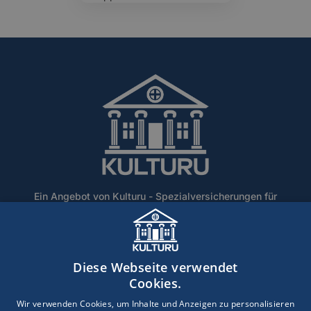
Ein Angebot von Kulturu - Spezialversicherungen für
Denkmalschutz und historische Gebäude.
Home
Über Uns
Blog
Lexikon
Kontakt
Diese Webseite verwendet
Erstinformation
Haftungsausschluss
Impressum
Cookies.
Datenschutz
Wir verwenden Cookies, um Inhalte und Anzeigen zu personalisieren