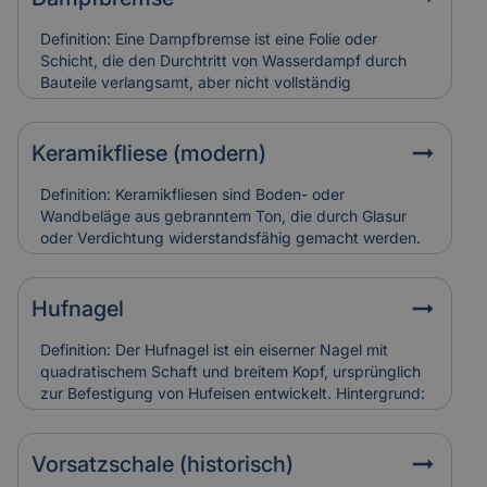
Schäden an Triforien sind häufig schwer zugänglich
und teuer in der Restaurierung. Versicherungen
Definition: Eine Dampfbremse ist eine Folie oder
bewerten sie entsprechend ihres künstlerischen und
Schicht, die den Durchtritt von Wasserdampf durch
baulichen Werts.
Bauteile verlangsamt, aber nicht vollständig
verhindert.Hintergrund: Sie wird vor allem in Dach-
und Wandkonstruktionen eingesetzt, um
Feuchtigkeitsansammlungen in der Dämmung zu
Keramikfliese (modern)
vermeiden. So bleibt die Bausubstanz trocken und
schimmelresistent.Relevanz für Versicherung: Falsch
Definition: Keramikfliesen sind Boden- oder
verlegte Dampfbremsen können Feuchtigkeitsschäden
Wandbeläge aus gebranntem Ton, die durch Glasur
verursachen. Versicherungen berücksichtigen sie bei
oder Verdichtung widerstandsfähig gemacht werden.
der Schadensanalyse und Bewertung der
Hintergrund: Moderne Varianten sind besonders
Bauausführung.
langlebig, pflegeleicht und in vielen Designs erhältlich.
Sie werden häufig zur Sanierung älterer Gebäude
Hufnagel
eingesetzt, um historische Räume zeitgemäß nutzbar
zu machen. Relevanz für Versicherung: Keramikfliesen
Definition: Der Hufnagel ist ein eiserner Nagel mit
gelten als robust, können aber bei
quadratischem Schaft und breitem Kopf, ursprünglich
Leitungswasserschäden hohe Reparaturkosten
zur Befestigung von Hufeisen entwickelt. Hintergrund:
verursachen, wenn sie vollständig ersetzt werden
In historischen Gebäuden fand er auch als
müssen.
Befestigungselement in Holzbau oder Dachdeckung
Verwendung. Alte Hufnägel sind oft handgeschmiedet
Vorsatzschale (historisch)
und zeugen von traditioneller Bauweise. Relevanz für