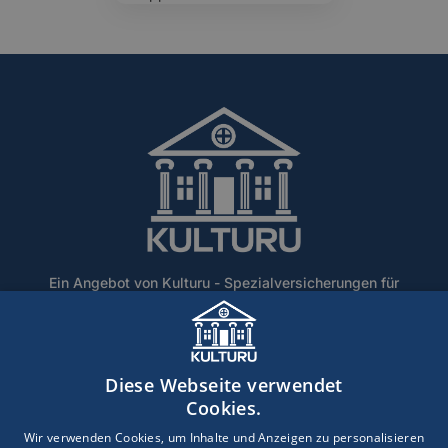
Ein Angebot von Kulturu - Spezialversicherungen für
Denkmalschutz und historische Gebäude.
Home
Über Uns
Blog
Lexikon
Kontakt
Diese Webseite verwendet
Erstinformation
Haftungsausschluss
Impressum
Cookies.
Datenschutz
Wir verwenden Cookies, um Inhalte und Anzeigen zu personalisieren