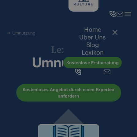
Home
Umnutzung
Über Uns
Blog
Lexikon
Lexikon
Umnutzung
Kostenlose Erstberatung
Kostenloses Angebot durch einen Experten
anfordern