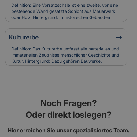
Versicherung: Korrodierte Hufnägel können
Definition: Eine Vorsatzschale ist eine zweite, vor eine
Holzschäden verursachen. Bei Restaurierungen
bestehende Wand gesetzte Schicht aus Mauerwerk
werden sie häufig ersetzt, was in die
oder Holz. Hintergrund: In historischen Gebäuden
Versicherungskalkulation denkmalgerechter
diente sie oft dem Witterungsschutz oder der
Sanierungen einfließt.
optischen Aufwertung einer Fassade. Heute wird sie
auch zur Verbesserung der Wärmedämmung genutzt.
Kulturerbe
Relevanz für Versicherung: Beschädigungen an
historischen Vorsatzschalen können
Definition: Das Kulturerbe umfasst alle materiellen und
Feuchtigkeitsschäden verursachen. Ihr Zustand wird
immateriellen Zeugnisse menschlicher Geschichte und
bei der Gebäudebewertung und Schadenanalyse mit
Kultur. Hintergrund: Dazu gehören Bauwerke,
einbezogen.
Kunstwerke, Traditionen und Handwerksformen, die
über Generationen weitergegeben werden. Der Erhalt
des Kulturerbes ist Ziel nationaler und internationaler
Schutzprogramme. Relevanz für Versicherung: Der
Schutz von Kulturerbe-Bauten stellt besondere
Anforderungen an Versicherungen, da Restaurierung
Noch Fragen?
und Erhalt meist aufwendig und kostenintensiv sind.
Oder direkt loslegen?
Hier erreichen Sie unser spezialisiertes Team.