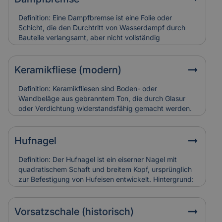
Schäden an Triforien sind häufig schwer zugänglich
und teuer in der Restaurierung. Versicherungen
Definition: Eine Dampfbremse ist eine Folie oder
bewerten sie entsprechend ihres künstlerischen und
Schicht, die den Durchtritt von Wasserdampf durch
baulichen Werts.
Bauteile verlangsamt, aber nicht vollständig
verhindert.Hintergrund: Sie wird vor allem in Dach-
und Wandkonstruktionen eingesetzt, um
Feuchtigkeitsansammlungen in der Dämmung zu
Keramikfliese (modern)
vermeiden. So bleibt die Bausubstanz trocken und
schimmelresistent.Relevanz für Versicherung: Falsch
Definition: Keramikfliesen sind Boden- oder
verlegte Dampfbremsen können Feuchtigkeitsschäden
Wandbeläge aus gebranntem Ton, die durch Glasur
verursachen. Versicherungen berücksichtigen sie bei
oder Verdichtung widerstandsfähig gemacht werden.
der Schadensanalyse und Bewertung der
Hintergrund: Moderne Varianten sind besonders
Bauausführung.
langlebig, pflegeleicht und in vielen Designs erhältlich.
Sie werden häufig zur Sanierung älterer Gebäude
Hufnagel
eingesetzt, um historische Räume zeitgemäß nutzbar
zu machen. Relevanz für Versicherung: Keramikfliesen
Definition: Der Hufnagel ist ein eiserner Nagel mit
gelten als robust, können aber bei
quadratischem Schaft und breitem Kopf, ursprünglich
Leitungswasserschäden hohe Reparaturkosten
zur Befestigung von Hufeisen entwickelt. Hintergrund:
verursachen, wenn sie vollständig ersetzt werden
In historischen Gebäuden fand er auch als
müssen.
Befestigungselement in Holzbau oder Dachdeckung
Verwendung. Alte Hufnägel sind oft handgeschmiedet
Vorsatzschale (historisch)
und zeugen von traditioneller Bauweise. Relevanz für