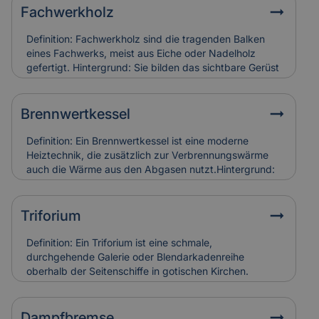
Fachwerkholz
Definition: Fachwerkholz sind die tragenden Balken
eines Fachwerks, meist aus Eiche oder Nadelholz
gefertigt. Hintergrund: Sie bilden das sichtbare Gerüst
der Konstruktion und sind durch Zapfen, Dübel oder
Verblattungen miteinander verbunden. Fachwerkholz
bestimmt Stabilität und Erscheinungsbild eines
Brennwertkessel
Gebäudes. Relevanz für Versicherung: Risse, Fäulnis
oder Schädlingsbefall am Fachwerkholz führen zu
Definition: Ein Brennwertkessel ist eine moderne
hohen Restaurierungskosten, die Versicherungen bei
Heiztechnik, die zusätzlich zur Verbrennungswärme
denkmalgerechter Instandsetzung berücksichtigen.
auch die Wärme aus den Abgasen nutzt.Hintergrund:
Dadurch arbeitet der Kessel besonders effizient und
spart Energie im Vergleich zu älteren Heizsystemen. In
Alt- und Denkmalgebäuden wird er häufig in
Triforium
Kombination mit bestehenden Heizungsanlagen
eingesetzt.Relevanz für Versicherung:
Definition: Ein Triforium ist eine schmale,
Brennwertkessel senken Betriebskosten, erfordern
durchgehende Galerie oder Blendarkadenreihe
aber eine regelmäßige Wartung. Schäden durch
oberhalb der Seitenschiffe in gotischen Kirchen.
Kondensat oder Abgasfehler werden in der
Hintergrund: Es dient vor allem der Gliederung der
Gebäudeversicherung individuell bewertet.
Innenwand und trägt zur Lichtführung und optischen
Tiefe des Raumes bei. Relevanz für Versicherung:
Dampfbremse