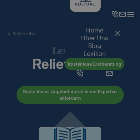
Home
Reliefgiebel
Über Uns
Blog
Lexikon
Lexikon
Reliefgiebel
Kostenlose Erstberatung
Kostenloses Angebot durch einen Experten
anfordern