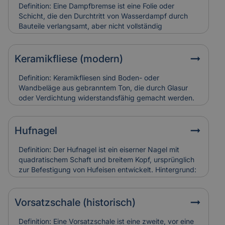
und teuer in der Restaurierung. Versicherungen
Definition: Eine Dampfbremse ist eine Folie oder
bewerten sie entsprechend ihres künstlerischen und
Schicht, die den Durchtritt von Wasserdampf durch
baulichen Werts.
Bauteile verlangsamt, aber nicht vollständig
verhindert.Hintergrund: Sie wird vor allem in Dach-
und Wandkonstruktionen eingesetzt, um
Feuchtigkeitsansammlungen in der Dämmung zu
Keramikfliese (modern)
vermeiden. So bleibt die Bausubstanz trocken und
schimmelresistent.Relevanz für Versicherung: Falsch
Definition: Keramikfliesen sind Boden- oder
verlegte Dampfbremsen können Feuchtigkeitsschäden
Wandbeläge aus gebranntem Ton, die durch Glasur
verursachen. Versicherungen berücksichtigen sie bei
oder Verdichtung widerstandsfähig gemacht werden.
der Schadensanalyse und Bewertung der
Hintergrund: Moderne Varianten sind besonders
Bauausführung.
langlebig, pflegeleicht und in vielen Designs erhältlich.
Sie werden häufig zur Sanierung älterer Gebäude
Hufnagel
eingesetzt, um historische Räume zeitgemäß nutzbar
zu machen. Relevanz für Versicherung: Keramikfliesen
Definition: Der Hufnagel ist ein eiserner Nagel mit
gelten als robust, können aber bei
quadratischem Schaft und breitem Kopf, ursprünglich
Leitungswasserschäden hohe Reparaturkosten
zur Befestigung von Hufeisen entwickelt. Hintergrund:
verursachen, wenn sie vollständig ersetzt werden
In historischen Gebäuden fand er auch als
müssen.
Befestigungselement in Holzbau oder Dachdeckung
Verwendung. Alte Hufnägel sind oft handgeschmiedet
Vorsatzschale (historisch)
und zeugen von traditioneller Bauweise. Relevanz für
Versicherung: Korrodierte Hufnägel können
Definition: Eine Vorsatzschale ist eine zweite, vor eine