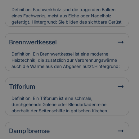
Definition: Fachwerkholz sind die tragenden Balken
eines Fachwerks, meist aus Eiche oder Nadelholz
gefertigt. Hintergrund: Sie bilden das sichtbare Gerüst
der Konstruktion und sind durch Zapfen, Dübel oder
Verblattungen miteinander verbunden. Fachwerkholz
bestimmt Stabilität und Erscheinungsbild eines
Brennwertkessel
Gebäudes. Relevanz für Versicherung: Risse, Fäulnis
oder Schädlingsbefall am Fachwerkholz führen zu
Definition: Ein Brennwertkessel ist eine moderne
hohen Restaurierungskosten, die Versicherungen bei
Heiztechnik, die zusätzlich zur Verbrennungswärme
denkmalgerechter Instandsetzung berücksichtigen.
auch die Wärme aus den Abgasen nutzt.Hintergrund:
Dadurch arbeitet der Kessel besonders effizient und
spart Energie im Vergleich zu älteren Heizsystemen. In
Alt- und Denkmalgebäuden wird er häufig in
Triforium
Kombination mit bestehenden Heizungsanlagen
eingesetzt.Relevanz für Versicherung:
Definition: Ein Triforium ist eine schmale,
Brennwertkessel senken Betriebskosten, erfordern
durchgehende Galerie oder Blendarkadenreihe
aber eine regelmäßige Wartung. Schäden durch
oberhalb der Seitenschiffe in gotischen Kirchen.
Kondensat oder Abgasfehler werden in der
Hintergrund: Es dient vor allem der Gliederung der
Gebäudeversicherung individuell bewertet.
Innenwand und trägt zur Lichtführung und optischen
Tiefe des Raumes bei. Relevanz für Versicherung:
Dampfbremse
Schäden an Triforien sind häufig schwer zugänglich