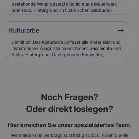
Holzschäden verursachen. Bei Restaurierungen
bestehende Wand gesetzte Schicht aus Mauerwerk
werden sie häufig ersetzt, was in die
oder Holz. Hintergrund: In historischen Gebäuden
Versicherungskalkulation denkmalgerechter
diente sie oft dem Witterungsschutz oder der
Sanierungen einfließt.
optischen Aufwertung einer Fassade. Heute wird sie
auch zur Verbesserung der Wärmedämmung genutzt.
Kulturerbe
Relevanz für Versicherung: Beschädigungen an
historischen Vorsatzschalen können
Definition: Das Kulturerbe umfasst alle materiellen und
Feuchtigkeitsschäden verursachen. Ihr Zustand wird
immateriellen Zeugnisse menschlicher Geschichte und
bei der Gebäudebewertung und Schadenanalyse mit
Kultur. Hintergrund: Dazu gehören Bauwerke,
einbezogen.
Kunstwerke, Traditionen und Handwerksformen, die
über Generationen weitergegeben werden. Der Erhalt
des Kulturerbes ist Ziel nationaler und internationaler
Schutzprogramme. Relevanz für Versicherung: Der
Schutz von Kulturerbe-Bauten stellt besondere
Anforderungen an Versicherungen, da Restaurierung
Noch Fragen?
und Erhalt meist aufwendig und kostenintensiv sind.
Oder direkt loslegen?
Hier erreichen Sie unser spezialisiertes Team.
Wir melden uns werktags kurzfristig zurück. Füllen Sie die