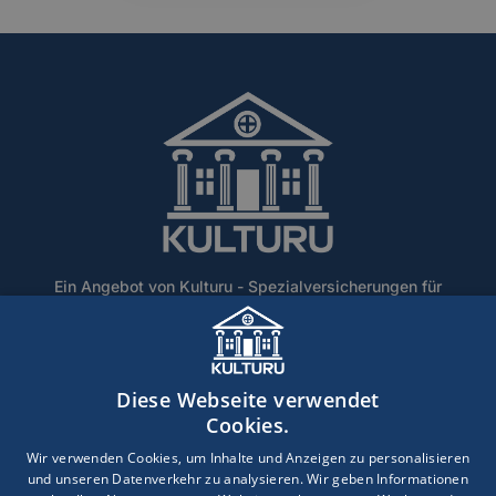
Ein Angebot von Kulturu - Spezialversicherungen für
Denkmalschutz und historische Gebäude.
Home
Über Uns
Blog
Lexikon
Kontakt
Diese Webseite verwendet
Erstinformation
Haftungsausschluss
Impressum
Cookies.
Datenschutz
Wir verwenden Cookies, um Inhalte und Anzeigen zu personalisieren
und unseren Datenverkehr zu analysieren. Wir geben Informationen
Copyright © 2026 · Ein Service der DEVK Gebietsdirektion