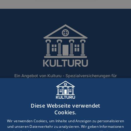
Ein Angebot von Kulturu - Spezialversicherungen für
Denkmalschutz und historische Gebäude.
Home
Über Uns
Blog
Lexikon
Kontakt
Diese Webseite verwendet
Erstinformation
Haftungsausschluss
Impressum
Cookies.
Datenschutz
Wir verwenden Cookies, um Inhalte und Anzeigen zu personalisieren
und unseren Datenverkehr zu analysieren. Wir geben Informationen
Copyright © 2026 · Ein Service der DEVK Gebietsdirektion