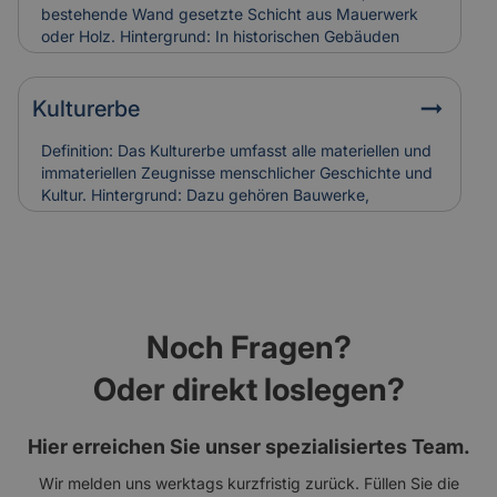
Holzschäden verursachen. Bei Restaurierungen
bestehende Wand gesetzte Schicht aus Mauerwerk
werden sie häufig ersetzt, was in die
oder Holz. Hintergrund: In historischen Gebäuden
Versicherungskalkulation denkmalgerechter
diente sie oft dem Witterungsschutz oder der
Sanierungen einfließt.
optischen Aufwertung einer Fassade. Heute wird sie
auch zur Verbesserung der Wärmedämmung genutzt.
Kulturerbe
Relevanz für Versicherung: Beschädigungen an
historischen Vorsatzschalen können
Definition: Das Kulturerbe umfasst alle materiellen und
Feuchtigkeitsschäden verursachen. Ihr Zustand wird
immateriellen Zeugnisse menschlicher Geschichte und
bei der Gebäudebewertung und Schadenanalyse mit
Kultur. Hintergrund: Dazu gehören Bauwerke,
einbezogen.
Kunstwerke, Traditionen und Handwerksformen, die
über Generationen weitergegeben werden. Der Erhalt
des Kulturerbes ist Ziel nationaler und internationaler
Schutzprogramme. Relevanz für Versicherung: Der
Schutz von Kulturerbe-Bauten stellt besondere
Anforderungen an Versicherungen, da Restaurierung
Noch Fragen?
und Erhalt meist aufwendig und kostenintensiv sind.
Oder direkt loslegen?
Hier erreichen Sie unser spezialisiertes Team.
Wir melden uns werktags kurzfristig zurück. Füllen Sie die