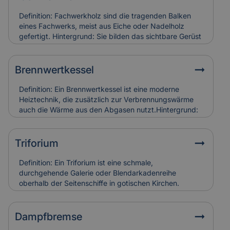
Definition: Fachwerkholz sind die tragenden Balken
eines Fachwerks, meist aus Eiche oder Nadelholz
gefertigt. Hintergrund: Sie bilden das sichtbare Gerüst
der Konstruktion und sind durch Zapfen, Dübel oder
Verblattungen miteinander verbunden. Fachwerkholz
bestimmt Stabilität und Erscheinungsbild eines
Brennwertkessel
Gebäudes. Relevanz für Versicherung: Risse, Fäulnis
oder Schädlingsbefall am Fachwerkholz führen zu
Definition: Ein Brennwertkessel ist eine moderne
hohen Restaurierungskosten, die Versicherungen bei
Heiztechnik, die zusätzlich zur Verbrennungswärme
denkmalgerechter Instandsetzung berücksichtigen.
auch die Wärme aus den Abgasen nutzt.Hintergrund:
Dadurch arbeitet der Kessel besonders effizient und
spart Energie im Vergleich zu älteren Heizsystemen. In
Alt- und Denkmalgebäuden wird er häufig in
Triforium
Kombination mit bestehenden Heizungsanlagen
eingesetzt.Relevanz für Versicherung:
Definition: Ein Triforium ist eine schmale,
Brennwertkessel senken Betriebskosten, erfordern
durchgehende Galerie oder Blendarkadenreihe
aber eine regelmäßige Wartung. Schäden durch
oberhalb der Seitenschiffe in gotischen Kirchen.
Kondensat oder Abgasfehler werden in der
Hintergrund: Es dient vor allem der Gliederung der
Gebäudeversicherung individuell bewertet.
Innenwand und trägt zur Lichtführung und optischen
Tiefe des Raumes bei. Relevanz für Versicherung:
Dampfbremse
Schäden an Triforien sind häufig schwer zugänglich