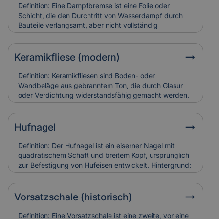
und teuer in der Restaurierung. Versicherungen
Definition: Eine Dampfbremse ist eine Folie oder
bewerten sie entsprechend ihres künstlerischen und
Schicht, die den Durchtritt von Wasserdampf durch
baulichen Werts.
Bauteile verlangsamt, aber nicht vollständig
verhindert.Hintergrund: Sie wird vor allem in Dach-
und Wandkonstruktionen eingesetzt, um
Feuchtigkeitsansammlungen in der Dämmung zu
Keramikfliese (modern)
vermeiden. So bleibt die Bausubstanz trocken und
schimmelresistent.Relevanz für Versicherung: Falsch
Definition: Keramikfliesen sind Boden- oder
verlegte Dampfbremsen können Feuchtigkeitsschäden
Wandbeläge aus gebranntem Ton, die durch Glasur
verursachen. Versicherungen berücksichtigen sie bei
oder Verdichtung widerstandsfähig gemacht werden.
der Schadensanalyse und Bewertung der
Hintergrund: Moderne Varianten sind besonders
Bauausführung.
langlebig, pflegeleicht und in vielen Designs erhältlich.
Sie werden häufig zur Sanierung älterer Gebäude
Hufnagel
eingesetzt, um historische Räume zeitgemäß nutzbar
zu machen. Relevanz für Versicherung: Keramikfliesen
Definition: Der Hufnagel ist ein eiserner Nagel mit
gelten als robust, können aber bei
quadratischem Schaft und breitem Kopf, ursprünglich
Leitungswasserschäden hohe Reparaturkosten
zur Befestigung von Hufeisen entwickelt. Hintergrund:
verursachen, wenn sie vollständig ersetzt werden
In historischen Gebäuden fand er auch als
müssen.
Befestigungselement in Holzbau oder Dachdeckung
Verwendung. Alte Hufnägel sind oft handgeschmiedet
Vorsatzschale (historisch)
und zeugen von traditioneller Bauweise. Relevanz für
Versicherung: Korrodierte Hufnägel können
Definition: Eine Vorsatzschale ist eine zweite, vor eine