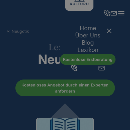
Home
Neugotik
Über Uns
Blog
Lexikon
Lexikon
Neugotik
Kostenlose Erstberatung
Kostenloses Angebot durch einen Experten
anfordern