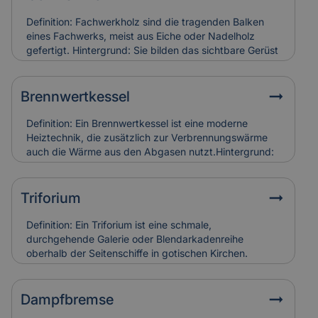
Definition: Fachwerkholz sind die tragenden Balken
eines Fachwerks, meist aus Eiche oder Nadelholz
gefertigt. Hintergrund: Sie bilden das sichtbare Gerüst
der Konstruktion und sind durch Zapfen, Dübel oder
Verblattungen miteinander verbunden. Fachwerkholz
bestimmt Stabilität und Erscheinungsbild eines
Brennwertkessel
Gebäudes. Relevanz für Versicherung: Risse, Fäulnis
oder Schädlingsbefall am Fachwerkholz führen zu
Definition: Ein Brennwertkessel ist eine moderne
hohen Restaurierungskosten, die Versicherungen bei
Heiztechnik, die zusätzlich zur Verbrennungswärme
denkmalgerechter Instandsetzung berücksichtigen.
auch die Wärme aus den Abgasen nutzt.Hintergrund:
Dadurch arbeitet der Kessel besonders effizient und
spart Energie im Vergleich zu älteren Heizsystemen. In
Alt- und Denkmalgebäuden wird er häufig in
Triforium
Kombination mit bestehenden Heizungsanlagen
eingesetzt.Relevanz für Versicherung:
Definition: Ein Triforium ist eine schmale,
Brennwertkessel senken Betriebskosten, erfordern
durchgehende Galerie oder Blendarkadenreihe
aber eine regelmäßige Wartung. Schäden durch
oberhalb der Seitenschiffe in gotischen Kirchen.
Kondensat oder Abgasfehler werden in der
Hintergrund: Es dient vor allem der Gliederung der
Gebäudeversicherung individuell bewertet.
Innenwand und trägt zur Lichtführung und optischen
Tiefe des Raumes bei. Relevanz für Versicherung:
Dampfbremse
Schäden an Triforien sind häufig schwer zugänglich