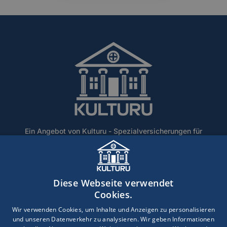
Ein Angebot von Kulturu - Spezialversicherungen für
Denkmalschutz und historische Gebäude.
Home
Über Uns
Blog
Lexikon
Kontakt
Diese Webseite verwendet
Erstinformation
Haftungsausschluss
Impressum
Cookies.
Datenschutz
Wir verwenden Cookies, um Inhalte und Anzeigen zu personalisieren
und unseren Datenverkehr zu analysieren. Wir geben Informationen
Copyright © 2026 · Ein Service der DEVK Gebietsdirektion