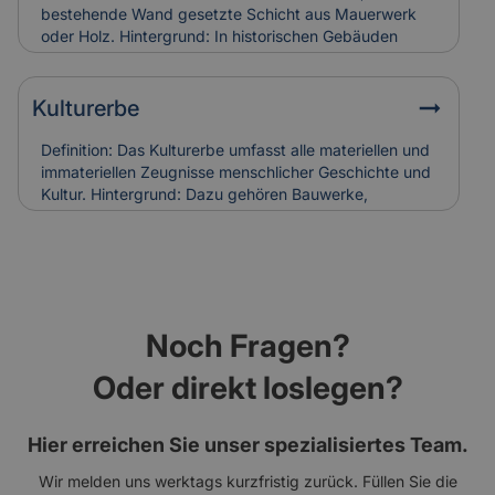
Holzschäden verursachen. Bei Restaurierungen
bestehende Wand gesetzte Schicht aus Mauerwerk
werden sie häufig ersetzt, was in die
oder Holz. Hintergrund: In historischen Gebäuden
Versicherungskalkulation denkmalgerechter
diente sie oft dem Witterungsschutz oder der
Sanierungen einfließt.
optischen Aufwertung einer Fassade. Heute wird sie
auch zur Verbesserung der Wärmedämmung genutzt.
Kulturerbe
Relevanz für Versicherung: Beschädigungen an
historischen Vorsatzschalen können
Definition: Das Kulturerbe umfasst alle materiellen und
Feuchtigkeitsschäden verursachen. Ihr Zustand wird
immateriellen Zeugnisse menschlicher Geschichte und
bei der Gebäudebewertung und Schadenanalyse mit
Kultur. Hintergrund: Dazu gehören Bauwerke,
einbezogen.
Kunstwerke, Traditionen und Handwerksformen, die
über Generationen weitergegeben werden. Der Erhalt
des Kulturerbes ist Ziel nationaler und internationaler
Schutzprogramme. Relevanz für Versicherung: Der
Schutz von Kulturerbe-Bauten stellt besondere
Anforderungen an Versicherungen, da Restaurierung
Noch Fragen?
und Erhalt meist aufwendig und kostenintensiv sind.
Oder direkt loslegen?
Hier erreichen Sie unser spezialisiertes Team.
Wir melden uns werktags kurzfristig zurück. Füllen Sie die