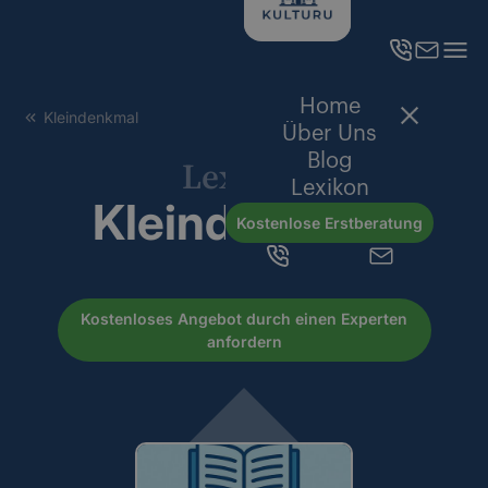
Home
Kleindenkmal
Über Uns
Blog
Lexikon
Lexikon
Kleindenkmal
Kostenlose Erstberatung
Kostenloses Angebot durch einen Experten
anfordern