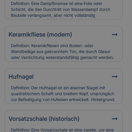
und teuer in der Restaurierung. Versicherungen
Definition: Eine Dampfbremse ist eine Folie oder
bewerten sie entsprechend ihres künstlerischen und
Schicht, die den Durchtritt von Wasserdampf durch
baulichen Werts.
Bauteile verlangsamt, aber nicht vollständig
verhindert.Hintergrund: Sie wird vor allem in Dach-
und Wandkonstruktionen eingesetzt, um
Feuchtigkeitsansammlungen in der Dämmung zu
Keramikfliese (modern)
vermeiden. So bleibt die Bausubstanz trocken und
schimmelresistent.Relevanz für Versicherung: Falsch
Definition: Keramikfliesen sind Boden- oder
verlegte Dampfbremsen können Feuchtigkeitsschäden
Wandbeläge aus gebranntem Ton, die durch Glasur
verursachen. Versicherungen berücksichtigen sie bei
oder Verdichtung widerstandsfähig gemacht werden.
der Schadensanalyse und Bewertung der
Hintergrund: Moderne Varianten sind besonders
Bauausführung.
langlebig, pflegeleicht und in vielen Designs erhältlich.
Sie werden häufig zur Sanierung älterer Gebäude
Hufnagel
eingesetzt, um historische Räume zeitgemäß nutzbar
zu machen. Relevanz für Versicherung: Keramikfliesen
Definition: Der Hufnagel ist ein eiserner Nagel mit
gelten als robust, können aber bei
quadratischem Schaft und breitem Kopf, ursprünglich
Leitungswasserschäden hohe Reparaturkosten
zur Befestigung von Hufeisen entwickelt. Hintergrund:
verursachen, wenn sie vollständig ersetzt werden
In historischen Gebäuden fand er auch als
müssen.
Befestigungselement in Holzbau oder Dachdeckung
Verwendung. Alte Hufnägel sind oft handgeschmiedet
Vorsatzschale (historisch)
und zeugen von traditioneller Bauweise. Relevanz für
Versicherung: Korrodierte Hufnägel können
Definition: Eine Vorsatzschale ist eine zweite, vor eine