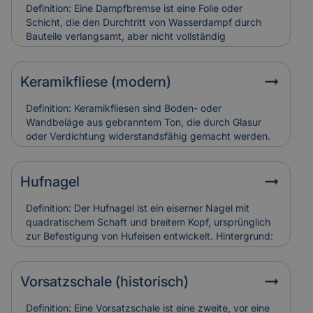
und teuer in der Restaurierung. Versicherungen
Definition: Eine Dampfbremse ist eine Folie oder
bewerten sie entsprechend ihres künstlerischen und
Schicht, die den Durchtritt von Wasserdampf durch
baulichen Werts.
Bauteile verlangsamt, aber nicht vollständig
verhindert.Hintergrund: Sie wird vor allem in Dach-
und Wandkonstruktionen eingesetzt, um
Feuchtigkeitsansammlungen in der Dämmung zu
Keramikfliese (modern)
vermeiden. So bleibt die Bausubstanz trocken und
schimmelresistent.Relevanz für Versicherung: Falsch
Definition: Keramikfliesen sind Boden- oder
verlegte Dampfbremsen können Feuchtigkeitsschäden
Wandbeläge aus gebranntem Ton, die durch Glasur
verursachen. Versicherungen berücksichtigen sie bei
oder Verdichtung widerstandsfähig gemacht werden.
der Schadensanalyse und Bewertung der
Hintergrund: Moderne Varianten sind besonders
Bauausführung.
langlebig, pflegeleicht und in vielen Designs erhältlich.
Sie werden häufig zur Sanierung älterer Gebäude
Hufnagel
eingesetzt, um historische Räume zeitgemäß nutzbar
zu machen. Relevanz für Versicherung: Keramikfliesen
Definition: Der Hufnagel ist ein eiserner Nagel mit
gelten als robust, können aber bei
quadratischem Schaft und breitem Kopf, ursprünglich
Leitungswasserschäden hohe Reparaturkosten
zur Befestigung von Hufeisen entwickelt. Hintergrund:
verursachen, wenn sie vollständig ersetzt werden
In historischen Gebäuden fand er auch als
müssen.
Befestigungselement in Holzbau oder Dachdeckung
Verwendung. Alte Hufnägel sind oft handgeschmiedet
Vorsatzschale (historisch)
und zeugen von traditioneller Bauweise. Relevanz für
Versicherung: Korrodierte Hufnägel können
Definition: Eine Vorsatzschale ist eine zweite, vor eine