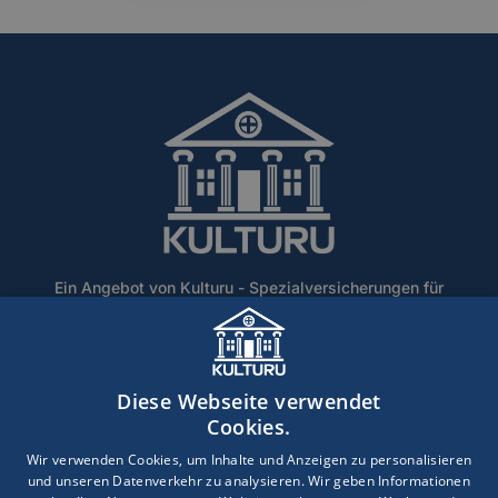
Ein Angebot von Kulturu - Spezialversicherungen für
Denkmalschutz und historische Gebäude.
Home
Über Uns
Blog
Lexikon
Kontakt
Diese Webseite verwendet
Erstinformation
Haftungsausschluss
Impressum
Cookies.
Datenschutz
Wir verwenden Cookies, um Inhalte und Anzeigen zu personalisieren
und unseren Datenverkehr zu analysieren. Wir geben Informationen
Copyright © 2026 · Ein Service der DEVK Gebietsdirektion