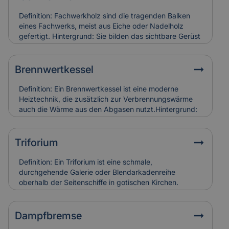
Definition: Fachwerkholz sind die tragenden Balken
eines Fachwerks, meist aus Eiche oder Nadelholz
gefertigt. Hintergrund: Sie bilden das sichtbare Gerüst
der Konstruktion und sind durch Zapfen, Dübel oder
Verblattungen miteinander verbunden. Fachwerkholz
bestimmt Stabilität und Erscheinungsbild eines
Brennwertkessel
Gebäudes. Relevanz für Versicherung: Risse, Fäulnis
oder Schädlingsbefall am Fachwerkholz führen zu
Definition: Ein Brennwertkessel ist eine moderne
hohen Restaurierungskosten, die Versicherungen bei
Heiztechnik, die zusätzlich zur Verbrennungswärme
denkmalgerechter Instandsetzung berücksichtigen.
auch die Wärme aus den Abgasen nutzt.Hintergrund:
Dadurch arbeitet der Kessel besonders effizient und
spart Energie im Vergleich zu älteren Heizsystemen. In
Alt- und Denkmalgebäuden wird er häufig in
Triforium
Kombination mit bestehenden Heizungsanlagen
eingesetzt.Relevanz für Versicherung:
Definition: Ein Triforium ist eine schmale,
Brennwertkessel senken Betriebskosten, erfordern
durchgehende Galerie oder Blendarkadenreihe
aber eine regelmäßige Wartung. Schäden durch
oberhalb der Seitenschiffe in gotischen Kirchen.
Kondensat oder Abgasfehler werden in der
Hintergrund: Es dient vor allem der Gliederung der
Gebäudeversicherung individuell bewertet.
Innenwand und trägt zur Lichtführung und optischen
Tiefe des Raumes bei. Relevanz für Versicherung:
Dampfbremse
Schäden an Triforien sind häufig schwer zugänglich