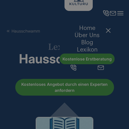
Home
Hausschwamm
Über Uns
Blog
Lexikon
Lexikon
Hausschwamm
Kostenlose Erstberatung
Kostenloses Angebot durch einen Experten
anfordern