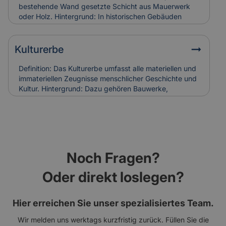
Holzschäden verursachen. Bei Restaurierungen
bestehende Wand gesetzte Schicht aus Mauerwerk
werden sie häufig ersetzt, was in die
oder Holz. Hintergrund: In historischen Gebäuden
Versicherungskalkulation denkmalgerechter
diente sie oft dem Witterungsschutz oder der
Sanierungen einfließt.
optischen Aufwertung einer Fassade. Heute wird sie
auch zur Verbesserung der Wärmedämmung genutzt.
Kulturerbe
Relevanz für Versicherung: Beschädigungen an
historischen Vorsatzschalen können
Definition: Das Kulturerbe umfasst alle materiellen und
Feuchtigkeitsschäden verursachen. Ihr Zustand wird
immateriellen Zeugnisse menschlicher Geschichte und
bei der Gebäudebewertung und Schadenanalyse mit
Kultur. Hintergrund: Dazu gehören Bauwerke,
einbezogen.
Kunstwerke, Traditionen und Handwerksformen, die
über Generationen weitergegeben werden. Der Erhalt
des Kulturerbes ist Ziel nationaler und internationaler
Schutzprogramme. Relevanz für Versicherung: Der
Schutz von Kulturerbe-Bauten stellt besondere
Anforderungen an Versicherungen, da Restaurierung
Noch Fragen?
und Erhalt meist aufwendig und kostenintensiv sind.
Oder direkt loslegen?
Hier erreichen Sie unser spezialisiertes Team.
Wir melden uns werktags kurzfristig zurück. Füllen Sie die