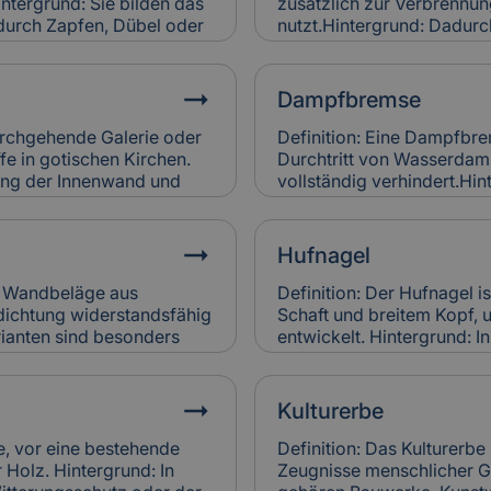
intergrund: Sie bilden das
zusätzlich zur Verbrenn
 durch Zapfen, Dübel oder
nutzt.Hintergrund: Dadurch
hwerkholz bestimmt
und spart Energie im Vergl
des. Relevanz für
Denkmalgebäuden wird er 
gsbefall am Fachwerkholz
Heizungsanlagen eingesetz
Dampfbremse
Versicherungen bei
Brennwertkessel senken Be
htigen.
regelmäßige Wartung. Sc
durchgehende Galerie oder
Definition: Eine Dampfbrem
werden in der Gebäudevers
fe in gotischen Kirchen.
Durchtritt von Wasserdamp
rung der Innenwand und
vollständig verhindert.Hin
 des Raumes bei. Relevanz
Wandkonstruktionen einge
d häufig schwer zugänglich
der Dämmung zu vermeiden
ngen bewerten sie
schimmelresistent.Relevan
Hufnagel
ichen Werts.
Dampfbremsen können Feu
Versicherungen berücksic
er Wandbeläge aus
Definition: Der Hufnagel i
Bewertung der Bauausfüh
dichtung widerstandsfähig
Schaft und breitem Kopf, 
ianten sind besonders
entwickelt. Hintergrund: I
 erhältlich. Sie werden
Befestigungselement in 
etzt, um historische
Alte Hufnägel sind oft ha
anz für Versicherung:
Bauweise. Relevanz für Ve
Kulturerbe
er bei
Holzschäden verursachen.
en verursachen, wenn sie
ersetzt, was in die Versi
te, vor eine bestehende
Definition: Das Kulturerbe
Sanierungen einfließt.
Holz. Hintergrund: In
Zeugnisse menschlicher Ge