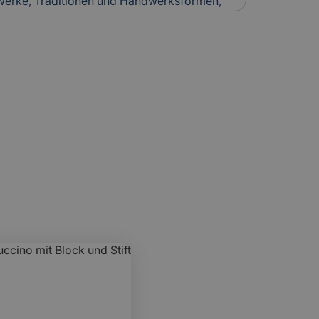
werke, Traditionen und Handwerksformen,
itergegeben werden. Der Erhalt des
naler und internationaler Schutzprogramme.
 Der Schutz von Kulturerbe-Bauten stellt
an Versicherungen, da Restaurierung und
 kostenintensiv sind.