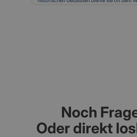
historischen Gebäuden diente sie oft dem W
optischen Aufwertung einer Fassade. Heute 
Verbesserung der Wärmedämmung genutzt. 
Versicherung: Beschädigungen an historisc
können Feuchtigkeitsschäden verursachen. I
Gebäudebewertung und Schadenanalyse mi
Noch Frag
Oder direkt lo