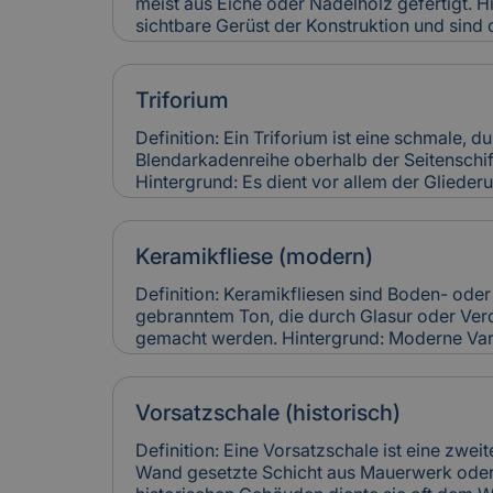
meist aus Eiche oder Nadelholz gefertigt. H
sichtbare Gerüst der Konstruktion und sind
Verblattungen miteinander verbunden. Fac
Stabilität und Erscheinungsbild eines Gebäu
Versicherung: Risse, Fäulnis oder Schädlin
Triforium
führen zu hohen Restaurierungskosten, die 
denkmalgerechter Instandsetzung berücksic
Definition: Ein Triforium ist eine schmale, 
Blendarkadenreihe oberhalb der Seitenschif
Hintergrund: Es dient vor allem der Gliede
trägt zur Lichtführung und optischen Tiefe
für Versicherung: Schäden an Triforien sin
und teuer in der Restaurierung. Versicheru
Keramikfliese (modern)
entsprechend ihres künstlerischen und baul
Definition: Keramikfliesen sind Boden- od
gebranntem Ton, die durch Glasur oder Ver
gemacht werden. Hintergrund: Moderne Var
langlebig, pflegeleicht und in vielen Designs
häufig zur Sanierung älterer Gebäude einges
Räume zeitgemäß nutzbar zu machen. Relev
Vorsatzschale (historisch)
Keramikfliesen gelten als robust, können ab
Leitungswasserschäden hohe Reparaturkost
Definition: Eine Vorsatzschale ist eine zwei
vollständig ersetzt werden müssen.
Wand gesetzte Schicht aus Mauerwerk oder 