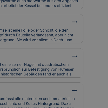
ungswärme auch die Wärme aus den Abgasen
 arbeitet der Kessel besonders effizient
eich zu älteren Heizsystemen. In Alt- und
häufig in Kombination mit bestehenden
t.Relevanz für Versicherung:
triebskosten, erfordern aber eine
häden durch Kondensat oder Abgasfehler
se ist eine Folie oder Schicht, die den
icherung individuell bewertet.
f durch Bauteile verlangsamt, aber nicht
tergrund: Sie wird vor allem in Dach- und
setzt, um Feuchtigkeitsansammlungen in
. So bleibt die Bausubstanz trocken und
z für Versicherung: Falsch verlegte
chtigkeitsschäden verursachen.
htigen sie bei der Schadensanalyse und
st ein eiserner Nagel mit quadratischem
rung.
ursprünglich zur Befestigung von Hufeisen
n historischen Gebäuden fand er auch als
Holzbau oder Dachdeckung Verwendung.
ndgeschmiedet und zeugen von traditioneller
rsicherung: Korrodierte Hufnägel können
 Bei Restaurierungen werden sie häufig
cherungskalkulation denkmalgerechter
 umfasst alle materiellen und immateriellen
schichte und Kultur. Hintergrund: Dazu