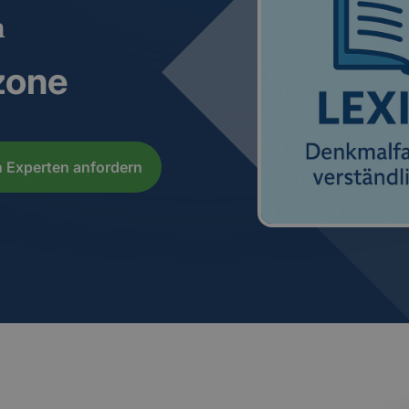
n
zone
 Experten anfordern