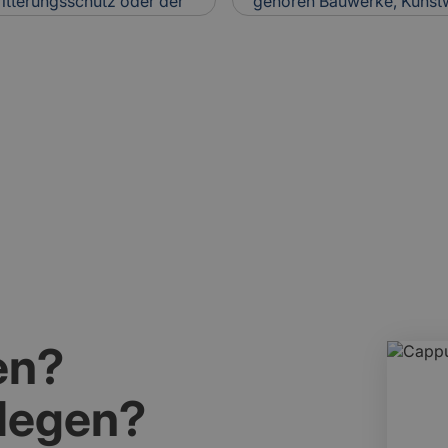
itterungsschutz oder der
gehören Bauwerke, Kunst
wird sie auch zur
die über Generationen we
Relevanz für
Kulturerbes ist Ziel natio
hen Vorsatzschalen
Relevanz für Versicherung:
hr Zustand wird bei der
besondere Anforderungen 
t einbezogen.
Erhalt meist aufwendig und
en?
slegen?