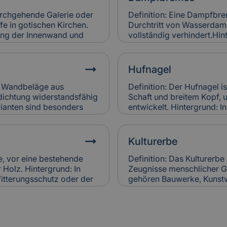
Versicherungen bei
Brennwertkessel senken Be
htigen.
regelmäßige Wartung. Sc
durchgehende Galerie oder
Definition: Eine Dampfbrem
werden in der Gebäudevers
fe in gotischen Kirchen.
Durchtritt von Wasserdamp
rung der Innenwand und
vollständig verhindert.Hin
 des Raumes bei. Relevanz
Wandkonstruktionen einge
d häufig schwer zugänglich
der Dämmung zu vermeiden
ngen bewerten sie
schimmelresistent.Relevan
Hufnagel
ichen Werts.
Dampfbremsen können Feu
Versicherungen berücksic
er Wandbeläge aus
Definition: Der Hufnagel i
Bewertung der Bauausfüh
dichtung widerstandsfähig
Schaft und breitem Kopf, 
ianten sind besonders
entwickelt. Hintergrund: I
 erhältlich. Sie werden
Befestigungselement in 
etzt, um historische
Alte Hufnägel sind oft ha
anz für Versicherung:
Bauweise. Relevanz für Ve
Kulturerbe
er bei
Holzschäden verursachen.
en verursachen, wenn sie
ersetzt, was in die Versi
te, vor eine bestehende
Definition: Das Kulturerbe
Sanierungen einfließt.
Holz. Hintergrund: In
Zeugnisse menschlicher Ge
itterungsschutz oder der
gehören Bauwerke, Kunst
wird sie auch zur
die über Generationen we
Relevanz für
Kulturerbes ist Ziel natio
hen Vorsatzschalen
Relevanz für Versicherung:
hr Zustand wird bei der
besondere Anforderungen 