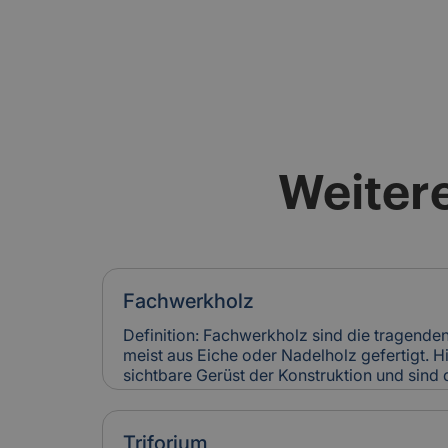
Weitere
Fachwerkholz
Definition: Fachwerkholz sind die tragende
meist aus Eiche oder Nadelholz gefertigt. H
sichtbare Gerüst der Konstruktion und sind
Verblattungen miteinander verbunden. Fac
Stabilität und Erscheinungsbild eines Gebäu
Versicherung: Risse, Fäulnis oder Schädlin
Triforium