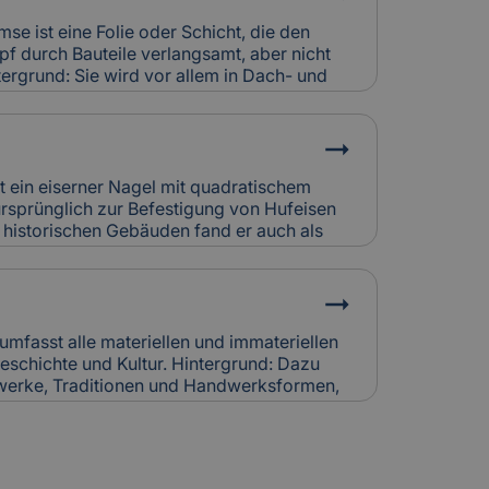
triebskosten, erfordern aber eine
häden durch Kondensat oder Abgasfehler
se ist eine Folie oder Schicht, die den
icherung individuell bewertet.
f durch Bauteile verlangsamt, aber nicht
tergrund: Sie wird vor allem in Dach- und
setzt, um Feuchtigkeitsansammlungen in
. So bleibt die Bausubstanz trocken und
z für Versicherung: Falsch verlegte
chtigkeitsschäden verursachen.
htigen sie bei der Schadensanalyse und
st ein eiserner Nagel mit quadratischem
rung.
ursprünglich zur Befestigung von Hufeisen
n historischen Gebäuden fand er auch als
Holzbau oder Dachdeckung Verwendung.
ndgeschmiedet und zeugen von traditioneller
rsicherung: Korrodierte Hufnägel können
 Bei Restaurierungen werden sie häufig
cherungskalkulation denkmalgerechter
 umfasst alle materiellen und immateriellen
schichte und Kultur. Hintergrund: Dazu
werke, Traditionen und Handwerksformen,
itergegeben werden. Der Erhalt des
naler und internationaler Schutzprogramme.
 Der Schutz von Kulturerbe-Bauten stellt
an Versicherungen, da Restaurierung und