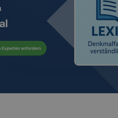
n
al
 Experten anfordern