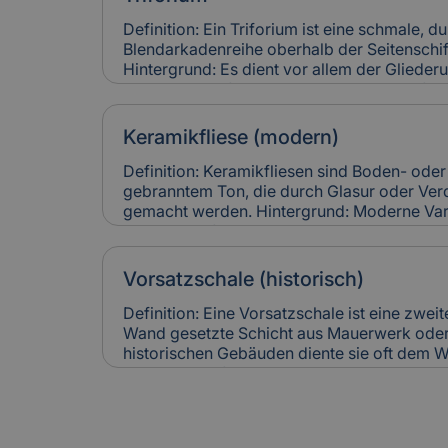
führen zu hohen Restaurierungskosten, die 
denkmalgerechter Instandsetzung berücksic
Definition: Ein Triforium ist eine schmale, 
Blendarkadenreihe oberhalb der Seitenschif
Hintergrund: Es dient vor allem der Gliede
trägt zur Lichtführung und optischen Tiefe
für Versicherung: Schäden an Triforien sin
und teuer in der Restaurierung. Versicheru
Keramikfliese (modern)
entsprechend ihres künstlerischen und baul
Definition: Keramikfliesen sind Boden- od
gebranntem Ton, die durch Glasur oder Ver
gemacht werden. Hintergrund: Moderne Var
langlebig, pflegeleicht und in vielen Designs
häufig zur Sanierung älterer Gebäude einges
Räume zeitgemäß nutzbar zu machen. Relev
Vorsatzschale (historisch)
Keramikfliesen gelten als robust, können ab
Leitungswasserschäden hohe Reparaturkost
Definition: Eine Vorsatzschale ist eine zwei
vollständig ersetzt werden müssen.
Wand gesetzte Schicht aus Mauerwerk oder 
historischen Gebäuden diente sie oft dem W
optischen Aufwertung einer Fassade. Heute 
Verbesserung der Wärmedämmung genutzt. 
Versicherung: Beschädigungen an historisc
können Feuchtigkeitsschäden verursachen. I