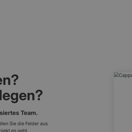
t einbezogen.
Erhalt meist aufwendig und
en?
slegen?
isiertes Team.
llen Sie die Felder aus
jekt es geht.