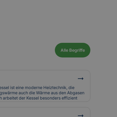
Alle Begriffe
essel ist eine moderne Heiztechnik, die
ungswärme auch die Wärme aus den Abgasen
 arbeitet der Kessel besonders effizient
eich zu älteren Heizsystemen. In Alt- und
häufig in Kombination mit bestehenden
t.Relevanz für Versicherung: