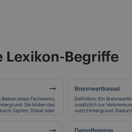
 Lexikon-Begriffe
Brennwertkessel
n Balken eines Fachwerks,
Definition: Ein Brennwertk
intergrund: Sie bilden das
zusätzlich zur Verbrenn
 durch Zapfen, Dübel oder
nutzt.Hintergrund: Dadurch
hwerkholz bestimmt
und spart Energie im Vergl
des. Relevanz für
Denkmalgebäuden wird er 
gsbefall am Fachwerkholz
Heizungsanlagen eingesetz
Dampfbremse