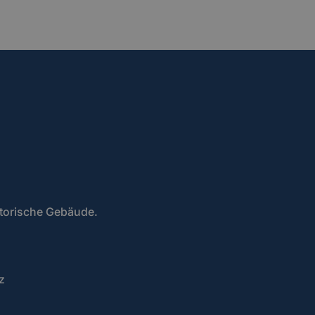
storische Gebäude.
z