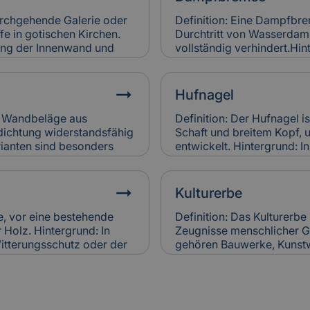
Versicherungen bei
Brennwertkessel senken Be
htigen.
regelmäßige Wartung. Sc
durchgehende Galerie oder
Definition: Eine Dampfbrem
werden in der Gebäudevers
fe in gotischen Kirchen.
Durchtritt von Wasserdamp
rung der Innenwand und
vollständig verhindert.Hin
 des Raumes bei. Relevanz
Wandkonstruktionen einge
d häufig schwer zugänglich
der Dämmung zu vermeiden
ngen bewerten sie
schimmelresistent.Relevan
Hufnagel
ichen Werts.
Dampfbremsen können Feu
Versicherungen berücksic
er Wandbeläge aus
Definition: Der Hufnagel i
Bewertung der Bauausfüh
dichtung widerstandsfähig
Schaft und breitem Kopf, 
ianten sind besonders
entwickelt. Hintergrund: I
 erhältlich. Sie werden
Befestigungselement in 
etzt, um historische
Alte Hufnägel sind oft ha
anz für Versicherung:
Bauweise. Relevanz für Ve
Kulturerbe
er bei
Holzschäden verursachen.
en verursachen, wenn sie
ersetzt, was in die Versi
te, vor eine bestehende
Definition: Das Kulturerbe
Sanierungen einfließt.
Holz. Hintergrund: In
Zeugnisse menschlicher Ge
itterungsschutz oder der
gehören Bauwerke, Kunst
wird sie auch zur
die über Generationen we
Relevanz für
Kulturerbes ist Ziel natio
hen Vorsatzschalen
Relevanz für Versicherung:
hr Zustand wird bei der
besondere Anforderungen 