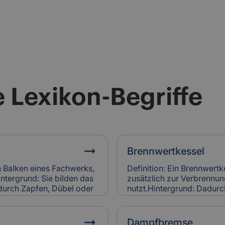
 Lexikon-Begriffe
Brennwertkessel
n Balken eines Fachwerks,
Definition: Ein Brennwertk
intergrund: Sie bilden das
zusätzlich zur Verbrenn
 durch Zapfen, Dübel oder
nutzt.Hintergrund: Dadurch
hwerkholz bestimmt
und spart Energie im Vergl
des. Relevanz für
Denkmalgebäuden wird er 
gsbefall am Fachwerkholz
Heizungsanlagen eingesetz
Dampfbremse