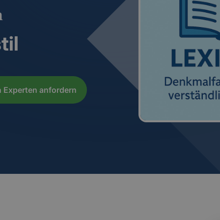
n
til
 Experten anfordern