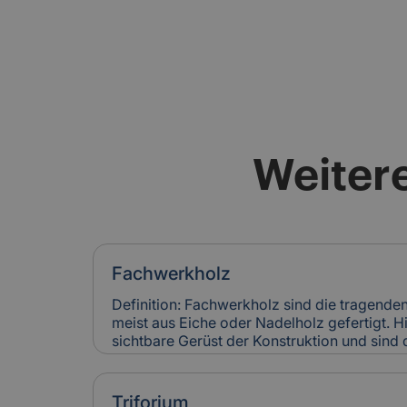
Weitere
Fachwerkholz
Definition: Fachwerkholz sind die tragende
meist aus Eiche oder Nadelholz gefertigt. H
sichtbare Gerüst der Konstruktion und sind
Verblattungen miteinander verbunden. Fac
Stabilität und Erscheinungsbild eines Gebäu
Versicherung: Risse, Fäulnis oder Schädlin
Triforium