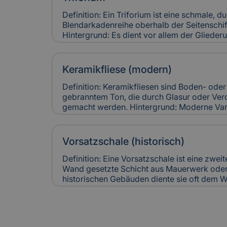
führen zu hohen Restaurierungskosten, die 
denkmalgerechter Instandsetzung berücksic
Definition: Ein Triforium ist eine schmale, 
Blendarkadenreihe oberhalb der Seitenschif
Hintergrund: Es dient vor allem der Gliede
trägt zur Lichtführung und optischen Tiefe
für Versicherung: Schäden an Triforien sin
und teuer in der Restaurierung. Versicheru
Keramikfliese (modern)
entsprechend ihres künstlerischen und baul
Definition: Keramikfliesen sind Boden- od
gebranntem Ton, die durch Glasur oder Ver
gemacht werden. Hintergrund: Moderne Var
langlebig, pflegeleicht und in vielen Designs
häufig zur Sanierung älterer Gebäude einges
Räume zeitgemäß nutzbar zu machen. Relev
Vorsatzschale (historisch)
Keramikfliesen gelten als robust, können ab
Leitungswasserschäden hohe Reparaturkost
Definition: Eine Vorsatzschale ist eine zwei
vollständig ersetzt werden müssen.
Wand gesetzte Schicht aus Mauerwerk oder 
historischen Gebäuden diente sie oft dem W
optischen Aufwertung einer Fassade. Heute 
Verbesserung der Wärmedämmung genutzt. 
Versicherung: Beschädigungen an historisc
können Feuchtigkeitsschäden verursachen. I