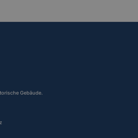
storische Gebäude.
z