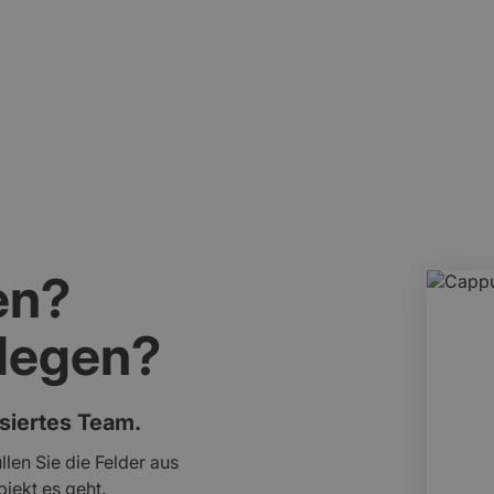
t einbezogen.
Erhalt meist aufwendig und
en?
slegen?
isiertes Team.
llen Sie die Felder aus
jekt es geht.