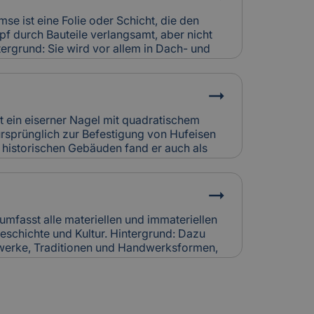
triebskosten, erfordern aber eine
häden durch Kondensat oder Abgasfehler
se ist eine Folie oder Schicht, die den
icherung individuell bewertet.
f durch Bauteile verlangsamt, aber nicht
tergrund: Sie wird vor allem in Dach- und
setzt, um Feuchtigkeitsansammlungen in
. So bleibt die Bausubstanz trocken und
z für Versicherung: Falsch verlegte
chtigkeitsschäden verursachen.
htigen sie bei der Schadensanalyse und
st ein eiserner Nagel mit quadratischem
rung.
ursprünglich zur Befestigung von Hufeisen
n historischen Gebäuden fand er auch als
Holzbau oder Dachdeckung Verwendung.
ndgeschmiedet und zeugen von traditioneller
rsicherung: Korrodierte Hufnägel können
 Bei Restaurierungen werden sie häufig
cherungskalkulation denkmalgerechter
 umfasst alle materiellen und immateriellen
schichte und Kultur. Hintergrund: Dazu
werke, Traditionen und Handwerksformen,
itergegeben werden. Der Erhalt des
naler und internationaler Schutzprogramme.
 Der Schutz von Kulturerbe-Bauten stellt
an Versicherungen, da Restaurierung und