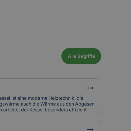
Alle Begriffe
essel ist eine moderne Heiztechnik, die
ungswärme auch die Wärme aus den Abgasen
 arbeitet der Kessel besonders effizient
eich zu älteren Heizsystemen. In Alt- und
häufig in Kombination mit bestehenden
t.Relevanz für Versicherung: